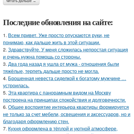
читать дальше →
Последние обновления на сайте:
1.
Всем привет. Уже просто опускаются руки, не
понимаю, как дальше жить в этой ситуации.
2.
Здравствуйте. У меня сложилась непростая ситуация
и очень нужна помощь со стороны.
3.
Два года назад я ушла от мужа - отношения были
тяжёлые, терпеть дальше просто не могла.
4.
Брошенная невеста сиделкой к богатому мужчине …
устроилась.
5.
Эта квартира с панорамным видом на Москву
построена на принципах спокойствия и долговечности.
6.
Общее восприятие интерьера квартиры формируется
не только за счет мебели, освещения и аксессуаров, но и
благодаря оформлению стен.
7.
Кухня оформлена в тёплой и уютной атмосфере,