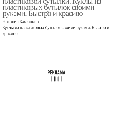
пластиковой бутылки. Куклы из
пластиковых бутылок своими
руками. Быстро и красиво
Наталия Кафанова
Кукла из бутылки
Капроновые куклы
Куклы из пластиковых бутылок своими руками. Быстро и
красиво
Кукла из капроновых
Каркасные куклы
чулок
Кукла из пластиковой
Кукла на чайник
бутылки
Пластиковая бутылка
Кукла из капрона