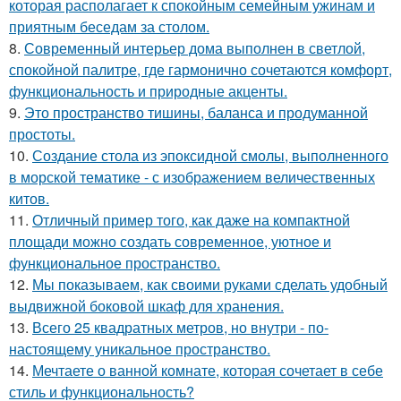
которая располагает к спокойным семейным ужинам и
приятным беседам за столом.
8.
Современный интерьер дома выполнен в светлой,
спокойной палитре, где гармонично сочетаются комфорт,
функциональность и природные акценты.
9.
Это пространство тишины, баланса и продуманной
простоты.
10.
Создание стола из эпоксидной смолы, выполненного
в морской тематике - с изображением величественных
китов.
11.
Отличный пример того, как даже на компактной
площади можно создать современное, уютное и
функциональное пространство.
12.
Мы показываем, как своими руками сделать удобный
выдвижной боковой шкаф для хранения.
13.
Всего 25 квадратных метров, но внутри - по-
настоящему уникальное пространство.
14.
Мечтаете о ванной комнате, которая сочетает в себе
стиль и функциональность?