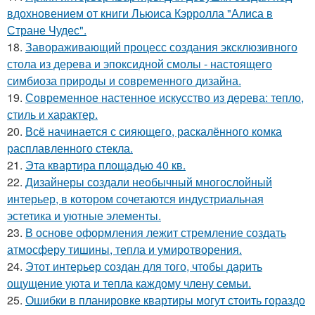
вдохновением от книги Льюиса Кэрролла "Алиса в
Стране Чудес".
18.
Завораживающий процесс создания эксклюзивного
стола из дерева и эпоксидной смолы - настоящего
симбиоза природы и современного дизайна.
19.
Современное настенное искусство из дерева: тепло,
стиль и характер.
20.
Всё начинается с сияющего, раскалённого комка
расплавленного стекла.
21.
Эта квартира площадью 40 кв.
22.
Дизайнеры создали необычный многослойный
интерьер, в котором сочетаются индустриальная
эстетика и уютные элементы.
23.
В основе оформления лежит стремление создать
атмосферу тишины, тепла и умиротворения.
24.
Этот интерьер создан для того, чтобы дарить
ощущение уюта и тепла каждому члену семьи.
25.
Ошибки в планировке квартиры могут стоить гораздо