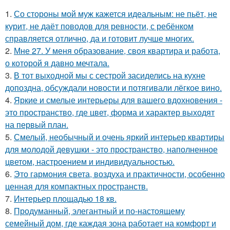
1.
Со стороны мой муж кажется идеальным: не пьёт, не
курит, не даёт поводов для ревности, с ребёнком
справляется отлично, да и готовит лучше многих.
2.
Мне 27. У меня образование, своя квартира и работа,
о которой я давно мечтала.
3.
В тот выходной мы с сестрой засиделись на кухне
допоздна, обсуждали новости и потягивали лёгкое вино.
4.
Яркие и смелые интерьеры для вашего вдохновения -
это пространство, где цвет, форма и характер выходят
на первый план.
5.
Смелый, необычный и очень яркий интерьер квартиры
для молодой девушки - это пространство, наполненное
цветом, настроением и индивидуальностью.
6.
Это гармония света, воздуха и практичности, особенно
ценная для компактных пространств.
7.
Интерьер площадью 18 кв.
8.
Продуманный, элегантный и по-настоящему
семейный дом, где каждая зона работает на комфорт и