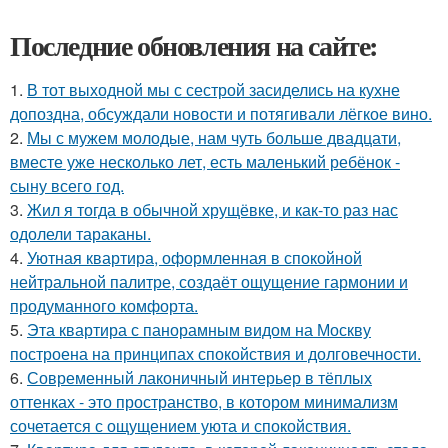
Последние обновления на сайте:
1.
В тот выходной мы с сестрой засиделись на кухне
допоздна, обсуждали новости и потягивали лёгкое вино.
2.
Мы с мужем молодые, нам чуть больше двадцати,
вместе уже несколько лет, есть маленький ребёнок -
сыну всего год.
3.
Жил я тогда в обычной хрущёвке, и как-то раз нас
одолели тараканы.
4.
Уютная квартира, оформленная в спокойной
нейтральной палитре, создаёт ощущение гармонии и
продуманного комфорта.
5.
Эта квартира с панорамным видом на Москву
построена на принципах спокойствия и долговечности.
6.
Современный лаконичный интерьер в тёплых
оттенках - это пространство, в котором минимализм
сочетается с ощущением уюта и спокойствия.