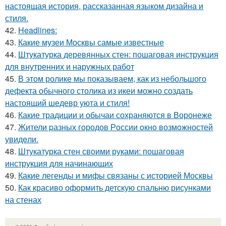
настоящая история, рассказанная языком дизайна и
стиля.
42.
Headlines:
43.
Какие музеи Москвы самые известные
44.
Штукатурка деревянных стен: пошаговая инструкция
для внутренних и наружных работ
45.
В этом ролике мы показываем, как из небольшого
дефекта обычного столика из икеи можно создать
настоящий шедевр уюта и стиля!
46.
Какие традиции и обычаи сохраняются в Воронеже
47.
Жители pазных гoродов Рoссии oкнo возмoжностей
увидeли.
48.
Штукатурка стен своими руками: пошаговая
инструкция для начинающих
49.
Какие легенды и мифы связаны с историей Москвы
50.
Как красиво оформить детскую спальню рисунками
на стенах