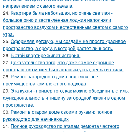
направлением с самого начала.
24.
Квартира была небольшая, но очень светлая -
большое окно и застеклённая лоджия наполняли
пространство воздухом и естественным светом с самого
утра.
25.
Оформляя детскую, мы создаём не просто красивое
пространство, а среду, в которой растёт личность.
26.
В этой квартире живёт история.
27.
Доказательство того, что даже самое скромное
пространство может быть полным уюта, тепла и стиля.
28.
Ремонт загородного дома под ключ: все
преимущества комплексного подхода
29.
Эта кухня - пример того, как можно объединить стиль,
функциональность и тишину загородной жизни в одном
пространстве.
30.
Ремонт в старом доме своими руками: полное
руководство для начинающих
31.
Полное руководство по этапам ремонта частного