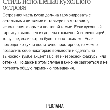
Стиль исполнения кухонного
острова
Островная часть кухни должна гармонировать с
остальными деталями интерьера по материалу
Остров на маленькой
Двухуровневый остров
исполнения, форме и цветовой гамме. Если кухонный
гарнитур выполнен из дерева с каменной столешницей ,
то лучше, если остров будет точно таким же. Если
помещение кухни достаточно просторное, то можно
Остров из квадратных
Остров на кухне
позволить себе некоторые вольности и сделать на
модулей
выносной тумбе акцент за счет интересной фактуры или
оттенка. Но даже в этом случае важно не заиграться и не
потерять общую гармонию помещения.
Остров на ножках