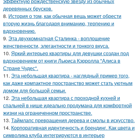
эффектную рождественскую звезду из обычных
деревянных брусков.
8.
История о том, как обычная вещь может обрести
вторую жизнь благодаря вниманию, терпению и
вдохновению.
9.
Эта двухкомнатная Сталинка - воплощение
женственности, элегантности и тонкого вкуса.
10.
Яркий интерьер квартиры для девушки создан под
вдохновением от книги Льюиса Кэрролла "Алиса в
Стране Чудес".
11.
Эта небольшая квартира - наглядный пример того,
как даже компактное пространство может стать уютным
домом для большой семьи.
12.
Эта небольшая квартира с проходной кухней и
спальней в нише идеально продумана для комфортной
жизни на ограниченном пространстве.
13.
Таймлапс превращения дерева и смолы в искусство.
14.
Корпоративная идентичность и брендинг. Как цвета и
символика клуба интегрируются в интерьер