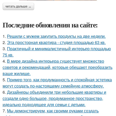
читать дальше →
Последние обновления на сайте:
1.
Решили с мужем закупить продукты на две недели.
2.
Эта просторная квартира - студия площадью 63 кв.
3.
Практичный и минималистичный интерьер площадью
75 кв.
4.
В мире дизайна интерьера существует множество
советов и рекомендаций, которые обещают преобразить
ваше жилище.
5.
Пример того, как продуманность и спокойная эстетика
могут создать по-настоящему семейную атмосферу.
6.
Дизайнеры объединили три небольшие квартиры и
создали одно большое, продуманное пространство,
идеально подходящее для семьи с детьми.
7.
Мы демонстрируем, как своими руками создать