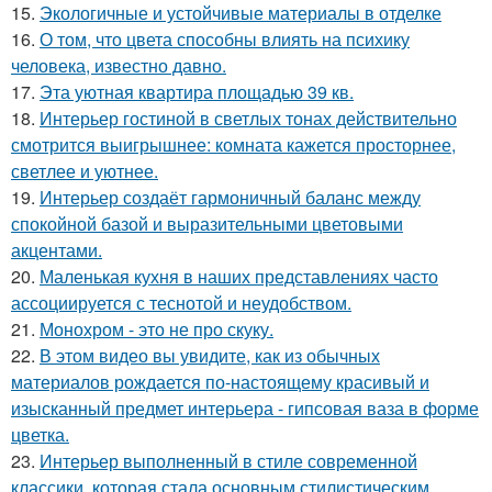
15.
Экологичные и устойчивые материалы в отделке
16.
О том, что цвета способны влиять на психику
человека, известно давно.
17.
Эта уютная квартира площадью 39 кв.
18.
Интерьер гостиной в светлых тонах действительно
смотрится выигрышнее: комната кажется просторнее,
светлее и уютнее.
19.
Интерьер создаёт гармоничный баланс между
спокойной базой и выразительными цветовыми
акцентами.
20.
Маленькая кухня в наших представлениях часто
ассоциируется с теснотой и неудобством.
21.
Монохром - это не про скуку.
22.
В этом видео вы увидите, как из обычных
материалов рождается по-настоящему красивый и
изысканный предмет интерьера - гипсовая ваза в форме
цветка.
23.
Интерьер выполненный в стиле современной
классики, которая стала основным стилистическим