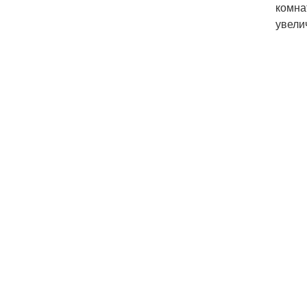
комна
увели