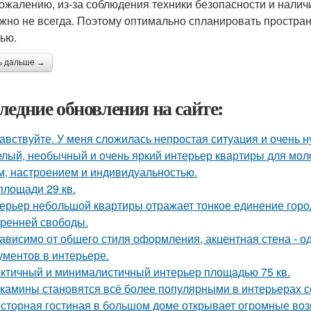
сожалению, из-за соблюдения техники безопасности и налич
жно не всегда. Поэтому оптимально спланировать простран
ью.
ь дальше →
ледние обновления на сайте:
авствуйте. У меня сложилась непростая ситуация и очень 
лый, необычный и очень яркий интерьер квартиры для моло
м, настроением и индивидуальностью.
площади 29 кв.
ерьер небольшой квартиры отражает тонкое единение горо
тренней свободы.
ависимо от общего стиля оформления, акцентная стена - о
ументов в интерьере.
ктичный и минималистичный интерьер площадью 75 кв.
камины становятся всё более популярными в интерьерах с
сторная гостиная в большом доме открывает огромные воз