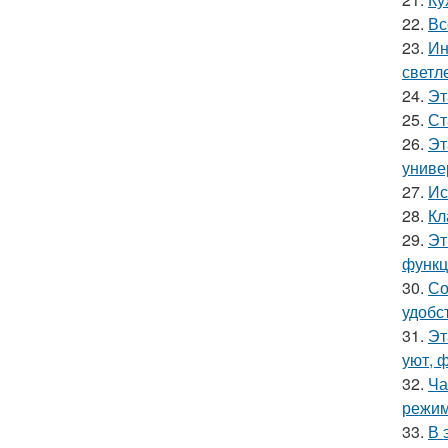
22.
Вс
23.
Ин
светл
24.
Эт
25.
Ст
26.
Эт
униве
27.
Ис
28.
Кл
29.
Эт
функц
30.
Со
удобс
31.
Эт
уют, 
32.
Ча
режим
33.
В 