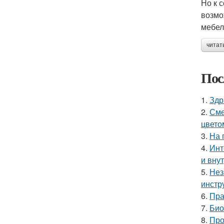
Но к 
возмо
мебел
читат
Пос
1.
Здр
2.
Сме
цвето
3.
На 
4.
Инт
и вну
5.
Нез
инстр
6.
Пра
7.
Био
8.
Про