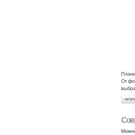
Плани
От фо
выбра
читат
Сов
Можно