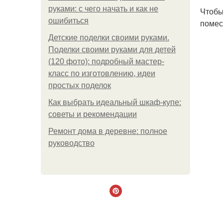
руками: с чего начать и как не
Чтобы
ошибиться
помес
Детские поделки своими руками.
Поделки своими руками для детей
(120 фото): подробный мастер-
класс по изготовлению, идеи
простых поделок
Как выбрать идеальный шкаф-купе:
советы и рекомендации
Ремонт дома в деревне: полное
руководство