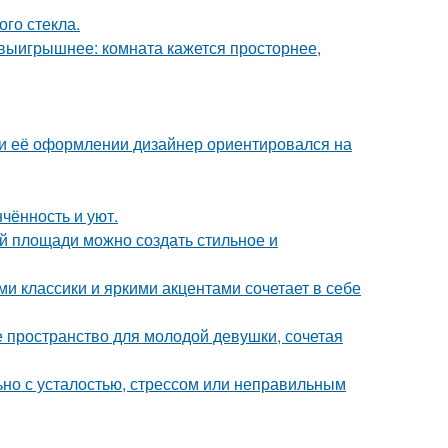
го стекла.
 выигрышнее: комната кажется просторнее,
ри её оформлении дизайнер ориентировался на
чённость и уют.
й площади можно создать стильное и
 классики и яркими акцентами сочетает в себе
ое пространство для молодой девушки, сочетая
ьно с усталостью, стрессом или неправильным