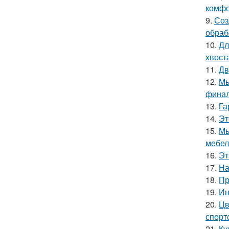
комфо
9.
Соз
обраб
10.
Дл
хвост
11.
Дв
12.
Мы
финал
13.
Га
14.
Эт
15.
Мы
мебел
16.
Эт
17.
На
18.
Пр
19.
Ин
20.
Цв
спорт
21.
Ку