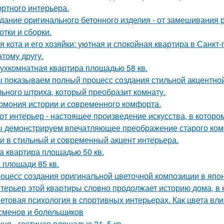
ртного интерьера.
дание оригинального бетонного изделия - от замешивания
отки и сборки.
я кота и его хозяйки: уютная и спокойная квартира в Санкт-
атому другу.
ухкомнатная квартира площадью 58 кв.
 показываем полный процесс создания стильной акцентной 
ьного штриха, который преобразит комнату.
рмония истории и современного комфорта.
от интерьер - настоящее произведение искусства, в которо
 демонстрируем впечатляющее преображение старого комо
и в стильный и современный акцент интерьера.
а квартира площадью 50 кв.
 площади 85 кв.
оцесс создания оригинальной цветочной композиции в япон
терьер этой квартиры словно продолжает историю дома, в 
етовая психология в спортивных интерьерах. Как цвета вли
сменов и болельщиков
хня - гостиная площадью 21, 5 кв.