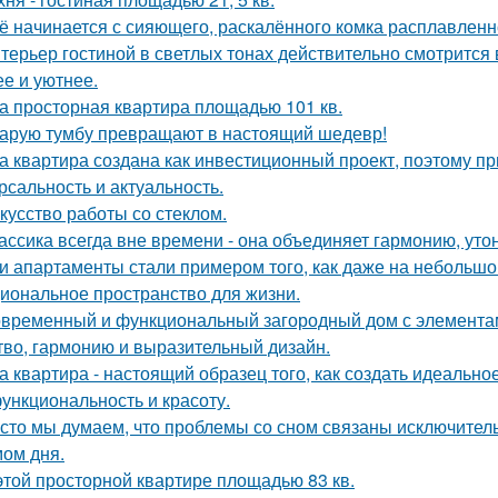
ё начинается с сияющего, раскалённого комка расплавленно
терьер гостиной в светлых тонах действительно смотрится
ее и уютнее.
а просторная квартира площадью 101 кв.
арую тумбу превращают в настоящий шедевр!
а квартира создана как инвестиционный проект, поэтому п
рсальность и актуальность.
кусство работы со стеклом.
ассика всегда вне времени - она объединяет гармонию, утон
и апартаменты стали примером того, как даже на небольшо
иональное пространство для жизни.
временный и функциональный загородный дом с элементами
тво, гармонию и выразительный дизайн.
а квартира - настоящий образец того, как создать идеальн
функциональность и красоту.
сто мы думаем, что проблемы со сном связаны исключител
ом дня.
этой просторной квартире площадью 83 кв.