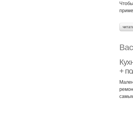
Чтобы
приме
читат
Вас
Кух
+ по
Мален
ремон
самым