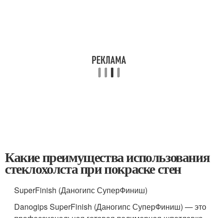
Какие преимущества использования
стеклохолста при покраске стен
SuperFinish (Даногипс СуперФиниш)
Danogips SuperFinish (Даногипс СуперФиниш) — это