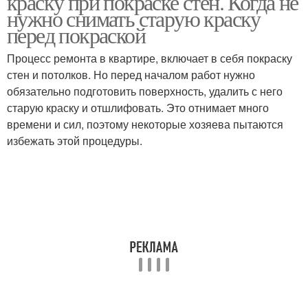
краску при покраске стен. Когда не
нужно снимать старую краску
перед покраской
Процесс ремонта в квартире, включает в себя покраску
Укрывные краски
Авто по старой краске
стен и потолков. Но перед началом работ нужно
обязательно подготовить поверхность, удалить с него
старую краску и отшлифовать. Это отнимает много
времени и сил, поэтому некоторые хозяева пытаются
Старая краска
Масляная краска
избежать этой процедуры.
Краска на масляную
Акриловая краска
поверхность
Металл по старой
Стен на старую краску
краске