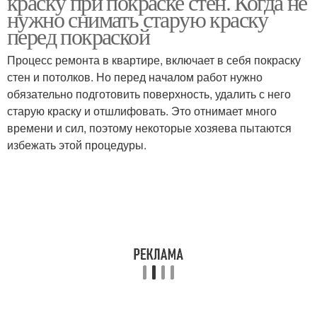
краску при покраске стен. Когда не
нужно снимать старую краску
перед покраской
Процесс ремонта в квартире, включает в себя покраску
Авто по старой краске
Старая краска
стен и потолков. Но перед началом работ нужно
обязательно подготовить поверхность, удалить с него
старую краску и отшлифовать. Это отнимает много
времени и сил, поэтому некоторые хозяева пытаются
Масляная краска
Акриловая краска
избежать этой процедуры.
Краска на масляную
Металл по старой
поверхность
краске
Краска на старую
Стен на старую краску
краску