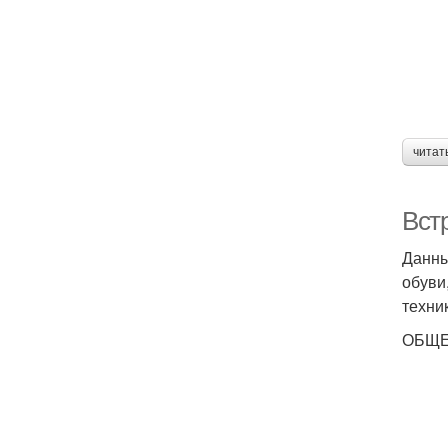
читат
Вст
Данны
обуви
техни
ОБЩЕЕ