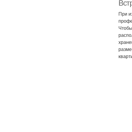
Вст
При и
профе
Чтобы
распо
хране
разме
кварт