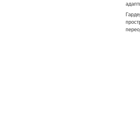
адапт
Гарде
прост
перео