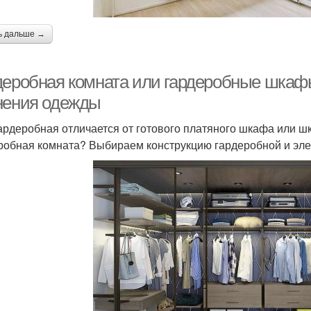
ь дальше →
деробная комната или гардеробные шкафы
нения одежды
ардеробная отличается от готового платяного шкафа или шк
робная комната? Выбираем конструкцию гардеробной и эл