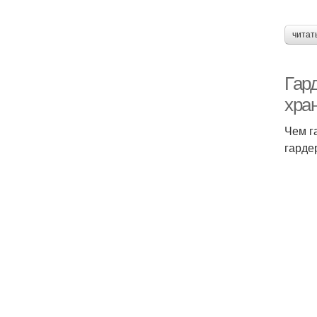
читат
Гар
хра
Чем г
гарде