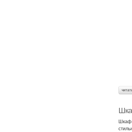
читат
Шка
Шкаф 
стиль