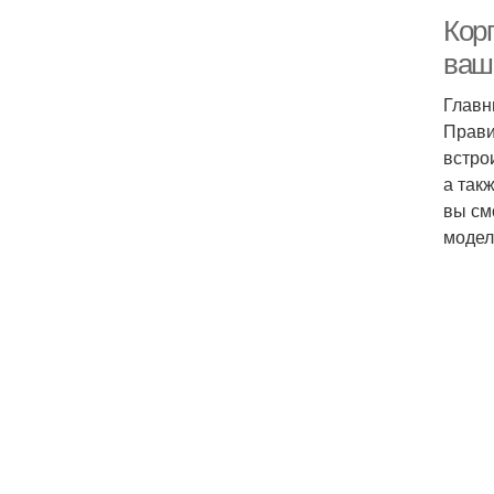
Кор
ваш
Главн
Прави
встро
а так
вы см
модел