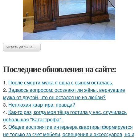
читать дальше →
Последние обновления на сайте:
1.
После смерти мужа я одна с сыном осталась.
2.
Задаюсь вопросом: осознают ли жёны, вернувшие
мужа от другой, что он остался не из любви?
3.
Неплохая квартира, правда?
4.
Как-то раз, когда моя тёща гостила у нас, случилась
небольшая "Катастрофа".
5.
Общее восприятие интерьера квартиры формируется
не только за счет мебели, освещения и аксессуаров, но и