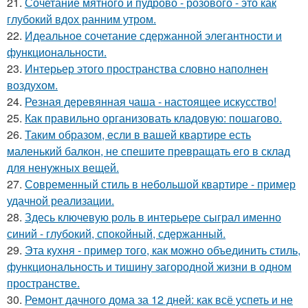
21.
Сочетание мятного и пудрово - розового - это как
глубокий вдох ранним утром.
22.
Идеальное сочетание сдержанной элегантности и
функциональности.
23.
Интерьер этого пространства словно наполнен
воздухом.
24.
Резная деревянная чаша - настоящее искусство!
25.
Как правильно организовать кладовую: пошагово.
26.
Таким образом, если в вашей квартире есть
маленький балкон, не спешите превращать его в склад
для ненужных вещей.
27.
Современный стиль в небольшой квартире - пример
удачной реализации.
28.
Здесь ключевую роль в интерьере сыграл именно
синий - глубокий, спокойный, сдержанный.
29.
Эта кухня - пример того, как можно объединить стиль,
функциональность и тишину загородной жизни в одном
пространстве.
30.
Ремонт дачного дома за 12 дней: как всё успеть и не