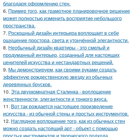
благодаря оформлению стен.
6.
Пример того, как грамотное планировочное решение
может полностью изменить восприятие небольшого
пространства.
7.
Роскошный дизайн интерьера воплощает в себе
ощущение простора, света и утончённой элегантности.
8.
Необычный дизайн квартиры - это смелый и
продуманный интерьер, созданный для настоящих
ценителей искусства и нестандартных решений.
9.
Мы демонстрируем, как своими руками создать
эффектную рождественскую звезду из обычных
деревянных брусков.
10.
Эта двухкомнатная Сталинка - воплощение
женственности, элегантности и тонкого вкуса.
11.
Вот так рождается настоящее произведение
искусства - из обычной стены и простых инструментов.
12.
Наглядное воплощение того, как из обычных стен
можно создать настоящий арт - объект с помощью
простых инструментов и творческого подхода.