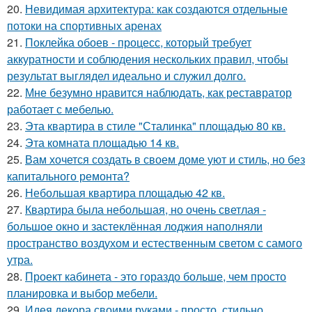
20.
Невидимая архитектура: как создаются отдельные
потоки на спортивных аренах
21.
Поклейка обоев - процесс, который требует
аккуратности и соблюдения нескольких правил, чтобы
результат выглядел идеально и служил долго.
22.
Мне безумно нравится наблюдать, как реставратор
работает с мебелью.
23.
Эта квартира в стиле "Сталинка" площадью 80 кв.
24.
Эта комната площадью 14 кв.
25.
Вам хочется создать в своем доме уют и стиль, но без
капитального ремонта?
26.
Небольшая квартира площадью 42 кв.
27.
Квартира была небольшая, но очень светлая -
большое окно и застеклённая лоджия наполняли
пространство воздухом и естественным светом с самого
утра.
28.
Проект кабинета - это гораздо больше, чем просто
планировка и выбор мебели.
29.
Идея декора своими руками - просто, стильно,