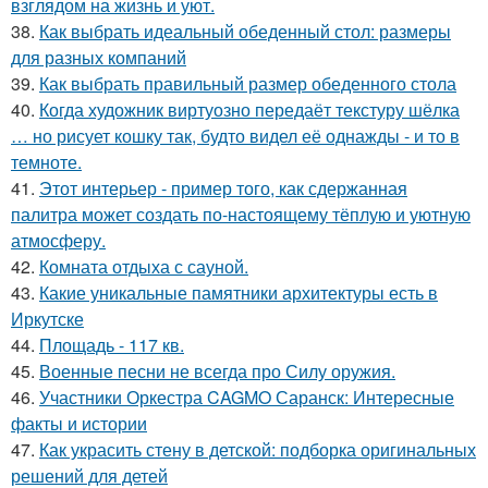
взглядом на жизнь и уют.
38.
Как выбрать идеальный обеденный стол: размеры
для разных компаний
39.
Как выбрать правильный размер обеденного стола
40.
Когда художник виртуозно передаёт текстуру шёлка
… но рисует кошку так, будто видел её однажды - и то в
темноте.
41.
Этот интерьер - пример того, как сдержанная
палитра может создать по-настоящему тёплую и уютную
атмосферу.
42.
Комната отдыха с сауной.
43.
Какие уникальные памятники архитектуры есть в
Иркутске
44.
Площадь - 117 кв.
45.
Военные песни не всегда про Силу оружия.
46.
Участники Оркестра CAGMO Саранск: Интересные
факты и истории
47.
Как украсить стену в детской: подборка оригинальных
решений для детей