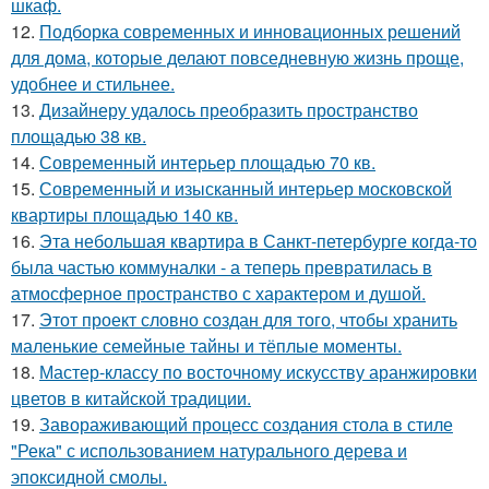
шкаф.
12.
Подборка современных и инновационных решений
для дома, которые делают повседневную жизнь проще,
удобнее и стильнее.
13.
Дизайнеру удалось преобразить пространство
площадью 38 кв.
14.
Современный интерьер площадью 70 кв.
15.
Современный и изысканный интерьер московской
квартиры площадью 140 кв.
16.
Эта небольшая квартира в Санкт-петербурге когда-то
была частью коммуналки - а теперь превратилась в
атмосферное пространство с характером и душой.
17.
Этот проект словно создан для того, чтобы хранить
маленькие семейные тайны и тёплые моменты.
18.
Мастер-классу по восточному искусству аранжировки
цветов в китайской традиции.
19.
Завораживающий процесс создания стола в стиле
"Река" с использованием натурального дерева и
эпоксидной смолы.