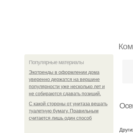
Ком
Популярные материалы
Экотренды в оформлении дома
уверенно держатся на вершине
популярности уже несколько лет и
не собираются сдавать позиций.
С какой стороны от унитаза вешать
Осе
туалетную бумагу. Правильным
считается лишь один способ
Други