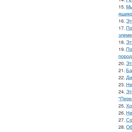
15.
Мы
ящико
16.
Эт
17.
По
элеме
18.
Эт
19.
По
пород
20.
Эт
21.
Ба
22.
Ди
23.
Не
24.
Эт
"Пере
25.
Хо
26.
Не
27.
Со
28.
Об