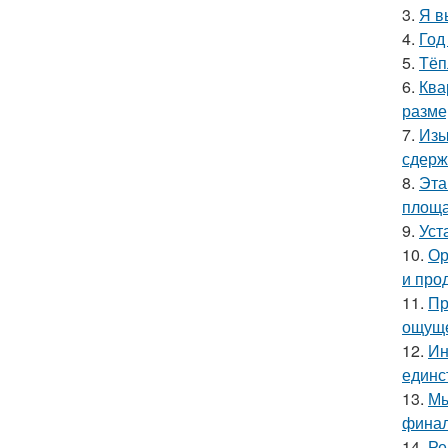
3.
Я в
4.
Год
5.
Тёп
6.
Ква
разме
7.
Изы
сдерж
8.
Эта
площа
9.
Уст
10.
Ор
и про
11.
Пр
ощуще
12.
Ин
единс
13.
Мы
финал
14.
Ре