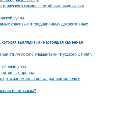
ектрического камина с потайным выдвижным
одской суеты.
 самых красивых и традиционных декоративных
 которая выглядит как настоящая каменная
ния стиля лофт с элементами "Русского Стиля".
угленные углы
спортивных аренах
ех, кто занимается реставрацией мебели и
альным и стильным?