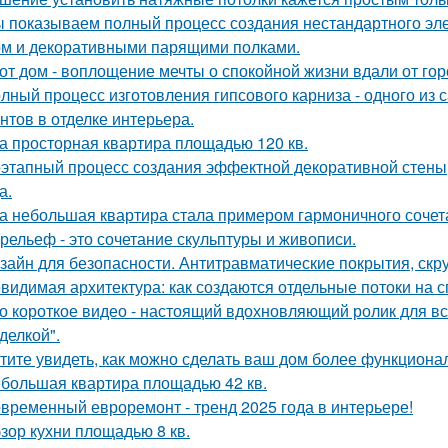
 показываем полный процесс создания нестандартного эл
м и декоративными парящими полками.
от дом - воплощение мечты о спокойной жизни вдали от гор
лный процесс изготовления гипсового карниза - одного из
нтов в отделке интерьера.
а просторная квартира площадью 120 кв.
этапный процесс создания эффектной декоративной стены,
а.
а небольшая квартира стала примером гармоничного сочета
рельеф - это сочетание скульптуры и живописи.
зайн для безопасности. Антитравматические покрытия, скр
видимая архитектура: как создаются отдельные потоки на 
о короткое видео - настоящий вдохновляющий ролик для вс
делкой".
тите увидеть, как можно сделать ваш дом более функцион
большая квартира площадью 42 кв.
временный евроремонт - тренд 2025 года в интерьере!
зор кухни площадью 8 кв.