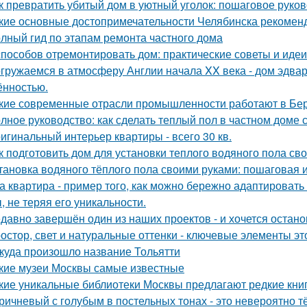
к превратить убитый дом в уютный уголок: пошаговое руко
кие основные достопримечательности Челябинска рекоменд
лный гид по этапам ремонта частного дома
способов отремонтировать дом: практические советы и идеи
гружаемся в атмосферу Англии начала XX века - дом эдва
ённостью.
кие современные отрасли промышленности работают в Бе
лное руководство: как сделать теплый пол в частном доме
игинальный интерьер квартиры - всего 30 кв.
к подготовить дом для установки теплого водяного пола св
тановка водяного тёплого пола своими руками: пошаговая 
а квартира - пример того, как можно бережно адаптироват
, не теряя его уникальности.
давно завершён один из наших проектов - и хочется остано
остор, свет и натуральные оттенки - ключевые элементы эт
куда произошло название Тольятти
кие музеи Москвы самые известные
кие уникальные библиотеки Москвы предлагают редкие кни
ричневый с голубым в постельных тонах - это невероятно 