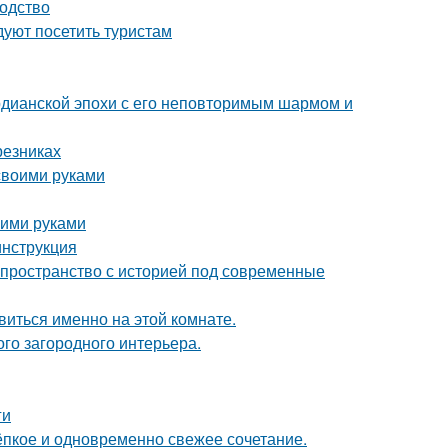
водство
уют посетить туристам
рдианской эпохи с его неповторимым шармом и
резниках
 своими руками
оими руками
инструкция
ь пространство с историей под современные
виться именно на этой комнате.
ого загородного интерьера.
ги
тёпкое и одновременно свежее сочетание.