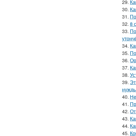
29.
Ка
30.
Ка
31.
По
32.
8 
33.
По
утонч
34.
Ка
35.
По
36.
Ор
37.
Ка
38.
Ус
39.
Эт
нужды
40.
Не
41.
Пр
42.
От
43.
Ка
44.
Ка
45.
Ко