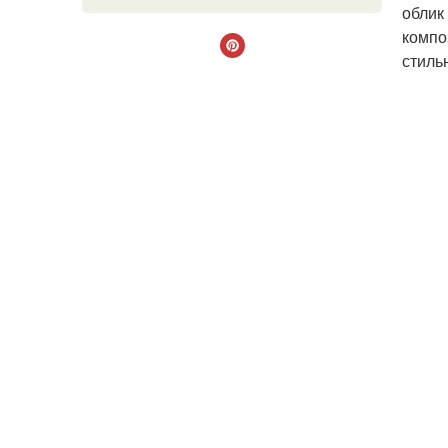
облик
компо
стиль