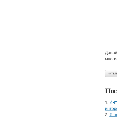
Давай
многи
читат
Пос
1.
Инт
интер
2.
Я п