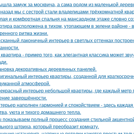
ышла замуж за москвича, а сама родом из маленькой дерев
 назад мы с сестрой стали владелицами трёхкомнатной квар
лая и комфортная спальня на мансардном этаже словно соз
ртира расположена в тихом, утопающем в зелени районе - 
ренного ритма жизни.
сканный лаконичный интерьер в светлых оттенках построен
анности.
 квартира - пример того, как элегантная классика может зв
ди.
ановка декоративных деревянных панелей.
игинальный интерьер квартиры, созданной для краткосроч
думанной атмосферой.
екрасный интерьер небольшой квартиры, где каждый метр п
ние завершённости.
терьер наполнен гармонией и спокойствием - здесь кажда
тва, уюта и тихого домашнего тепла.
 показываем полный процесс создания стильной акцентной 
ьного штриха, который преобразит комнату.
шение установить натяжные потолки кажется простым тольк