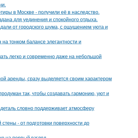
ни.
тиры в Москве - получили её в наследство.
дана для уединения и спокойного отдыха.
вдали от городского шума, с ощущением уюта и
 на тонком балансе элегантности и
учать легко и современно даже на небольшой
ной аренды, сразу выделяется своим характером
родуман так, чтобы создавать гармонию, уют и
я деталь словно поддерживает атмосферу
стены - от подготовки поверхности до
о на первый взгляд.