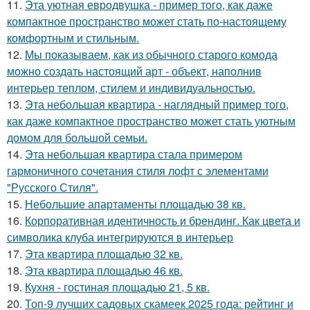
11.
Эта уютная евродвушка - пример того, как даже
компактное пространство может стать по-настоящему
комфортным и стильным.
12.
Мы показываем, как из обычного старого комода
можно создать настоящий арт - объект, наполнив
интерьер теплом, стилем и индивидуальностью.
13.
Эта небольшая квартира - наглядный пример того,
как даже компактное пространство может стать уютным
домом для большой семьи.
14.
Эта небольшая квартира стала примером
гармоничного сочетания стиля лофт с элементами
"Русского Стиля".
15.
Небольшие апартаменты площадью 38 кв.
16.
Корпоративная идентичность и брендинг. Как цвета и
символика клуба интегрируются в интерьер
17.
Эта квартира площадью 32 кв.
18.
Эта квартира площадью 46 кв.
19.
Кухня - гостиная площадью 21, 5 кв.
20.
Топ-9 лучших садовых скамеек 2025 года: рейтинг и