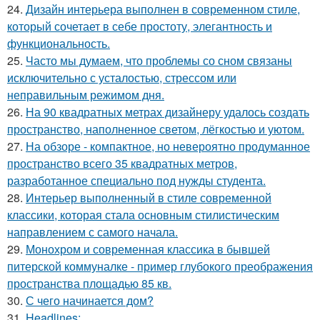
24.
Дизайн интерьера выполнен в современном стиле,
который сочетает в себе простоту, элегантность и
функциональность.
25.
Часто мы думаем, что проблемы со сном связаны
исключительно с усталостью, стрессом или
неправильным режимом дня.
26.
На 90 квадратных метрах дизайнеру удалось создать
пространство, наполненное светом, лёгкостью и уютом.
27.
На обзоре - компактное, но невероятно продуманное
пространство всего 35 квадратных метров,
разработанное специально под нужды студента.
28.
Интерьер выполненный в стиле современной
классики, которая стала основным стилистическим
направлением с самого начала.
29.
Монохром и современная классика в бывшей
питерской коммуналке - пример глубокого преображения
пространства площадью 85 кв.
30.
С чего начинается дом?
31.
Headlines: