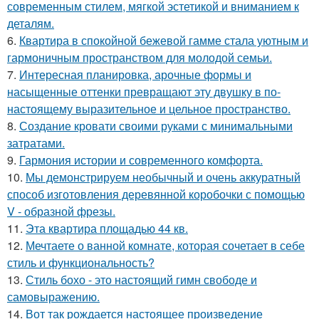
современным стилем, мягкой эстетикой и вниманием к
деталям.
6.
Квартира в спокойной бежевой гамме стала уютным и
гармоничным пространством для молодой семьи.
7.
Интересная планировка, арочные формы и
насыщенные оттенки превращают эту двушку в по-
настоящему выразительное и цельное пространство.
8.
Создание кровати своими руками с минимальными
затратами.
9.
Гармония истории и современного комфорта.
10.
Мы демонстрируем необычный и очень аккуратный
способ изготовления деревянной коробочки с помощью
V - образной фрезы.
11.
Эта квартира площадью 44 кв.
12.
Мечтаете о ванной комнате, которая сочетает в себе
стиль и функциональность?
13.
Стиль бохо - это настоящий гимн свободе и
самовыражению.
14.
Вот так рождается настоящее произведение