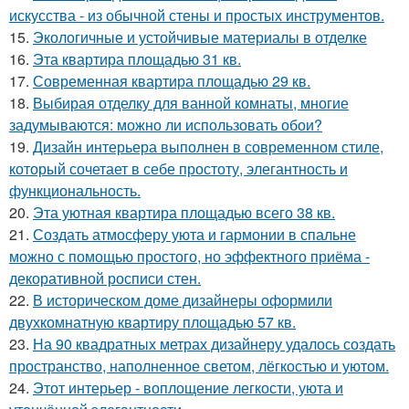
искусства - из обычной стены и простых инструментов.
15.
Экологичные и устойчивые материалы в отделке
16.
Эта квартира площадью 31 кв.
17.
Современная квартира площадью 29 кв.
18.
Выбирая отделку для ванной комнаты, многие
задумываются: можно ли использовать обои?
19.
Дизайн интерьера выполнен в современном стиле,
который сочетает в себе простоту, элегантность и
функциональность.
20.
Эта уютная квартира площадью всего 38 кв.
21.
Создать атмосферу уюта и гармонии в спальне
можно с помощью простого, но эффектного приёма -
декоративной росписи стен.
22.
В историческом доме дизайнеры оформили
двухкомнатную квартиру площадью 57 кв.
23.
На 90 квадратных метрах дизайнеру удалось создать
пространство, наполненное светом, лёгкостью и уютом.
24.
Этот интерьер - воплощение легкости, уюта и