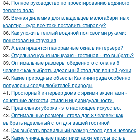
34.
Полное руководство по проектированию водяного
теплого пола
35.
Вечная дилемма для владельцев малогабаритных
квартир - куда всё-таки поставить стиралку?
36.
Как уложить теплый водяной пол своими руками:
пошаговая инструкция
37.
А вам нравятся панорамные окна в интерьере?
38.
Отдельная кухня или кухня - гостиная - что выбрать?
39.
Оптимальные размеры обеденного стола на 8
человек: как выбрать идеальный стол для вашей кухни
40.
Какие природные объекты Калининграда особенно
популярны среди любителей природы
41.
Просторный интерьер дома с яркими акцентами -
сочетание лёгкости, стиля и индивидуальности.
42.
Правильная уборка - это настоящее искусство.
43.
Оптимальные размеры стола для 8 человек: как
выбрать идеальный стол для вашей гостиной
44.
Как выбрать правильный размер стола для 8 человек
45.
Какие уникальные памятники архитектуры есть в