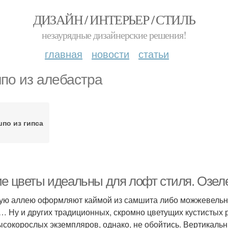
ДИЗАЙН / ИНТЕРЬЕР / СТИЛЬ
незаурядные дизайнерские решения!
главная
новости
статьи
по из алебастра
по из гипса
ие цветы идеальны для лофт стиля. Озел
ую аллею оформляют каймой из самшита либо можжевельник
… Ну и других традиционных, скромно цветущих кустистых 
ысокорослых экземпляров, однако, не обойтись. Вертикальны