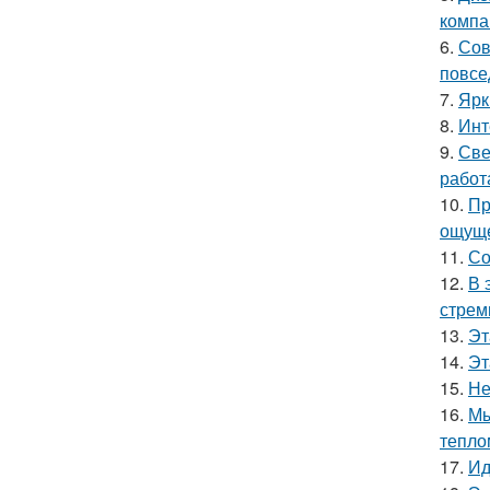
компа
6.
Сов
повсе
7.
Ярк
8.
Инт
9.
Све
работ
10.
Пр
ощуще
11.
Со
12.
В 
стрем
13.
Эт
14.
Эт
15.
Не
16.
Мы
тепло
17.
Ид