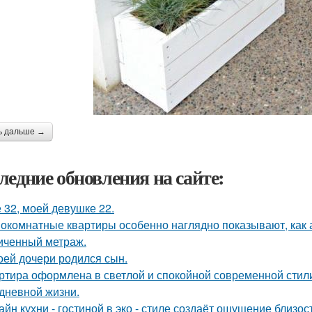
ь дальше →
ледние обновления на сайте:
 32, моей девушке 22.
окомнатные квартиры особенно наглядно показывают, как 
иченный метраж.
оей дочери родился сын.
ртира оформлена в светлой и спокойной современной стил
дневной жизни.
айн кухни - гостиной в эко - стиле создаёт ощущение близос