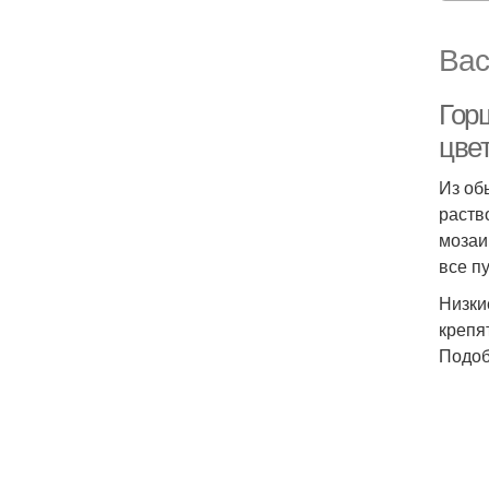
Вас
Гор
цве
Из об
раств
мозаи
все п
Низки
крепя
Подоб