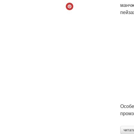
манчж
пейза
Особе
промз
читат