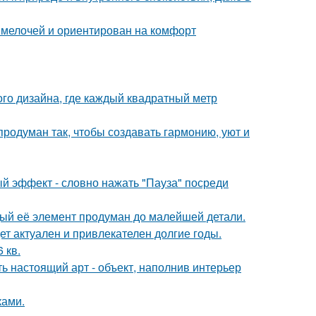
 мелочей и ориентирован на комфорт
ого дизайна, где каждый квадратный метр
родуман так, чтобы создавать гармонию, уют и
ый эффект - словно нажать "Пауза" посреди
дый её элемент продуман до малейшей детали.
дет актуален и привлекателен долгие годы.
 кв.
ь настоящий арт - объект, наполнив интерьер
ками.