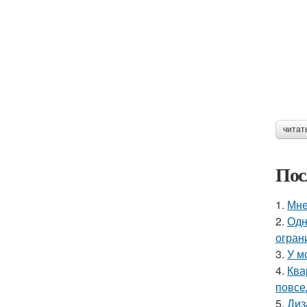
читат
Пос
1.
Мне
2.
Одн
огран
3.
У м
4.
Ква
повсе
5.
Диз