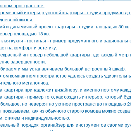
ктном пространстве.
ременный интерьер уютной квартиры - студии продуман до
дневной жизни.
ий и динамичный проект квартиры - студии площадью 30 кв.
ерьер площадью 18 кв.
тлая кухня - гостиная - пример продуманного и рациональн
ает на комфорт и эстетику.
екрасный интерьер небольшой квартиры, где каждый метр п
ние завершённости.
бираем и мы устанавливаем большой встроенный шкаф.
этом компактном пространстве удалось создать удивительн
ительного мегаполиса.
а квартира принадлежит дизайнеру, и именно поэтому каж
а квартира - пример того, как создать интерьер, который бу
большое, но невероятно уютное пространство площадью 26
 показываем, как из обычного старого комода можно создат
м, стилем и индивидуальностью.
еальный порядок: органайзер для инструментов своими ру