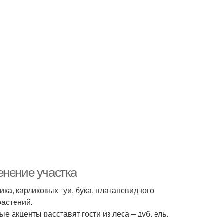
енение участка
а, карликовых туи, бука, платановидного
растений.
е акценты расставят гости из леса – дуб, ель,