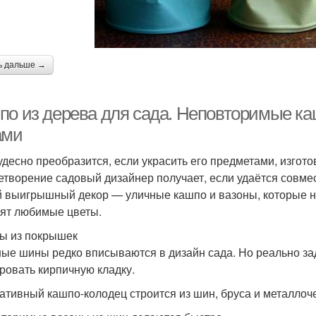
ь дальше →
по из дерева для сада. Неповторимые ка
ами
удесно преобразится, если украсить его предметами, изго
етворение садовый дизайнер получает, если удаётся совмест
 выигрышный декор — уличные кашпо и вазоны, которые не
ят любимые цветы.
ы из покрышек
ые шины редко вписываются в дизайн сада. Но реально за
ровать кирпичную кладку.
ативный кашпо-колодец строится из шин, бруса и металло