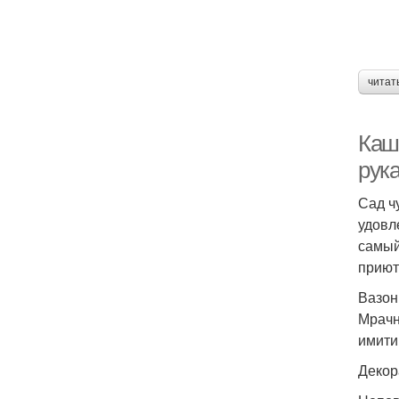
читат
Каш
рук
Сад ч
удовл
самый
приют
Вазон
Мрачн
имити
Декор