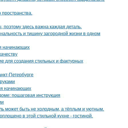
о пространства.
ы, поэтому здесь важна каждая деталь.
иональность и тишину загородной жизни в одном
ля начинающих
качеству
ие для создания стильных и фактурных
анкт-Петербурге
 руками
для начинающих
доме: пошаговая инструкция
ии
иль может быть не холодным, а тёплым и уютным.
воплощено в этой стильной кухне - гостиной.