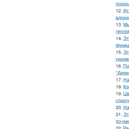
подхо
12.
Ис
вдохн
13.
Мы
тепло
14.
Эт
функц
15.
Эт
скром
16.
По
"Дере
17.
На
18.
Ко
19.
Цв
спорт
20.
На
21.
Эт
по-на
22.
Ре