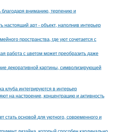
ь благодаря вниманию, терпению и
ь настоящий арт - объект, наполнив интерьер
ейного пространства, где уют сочетается с
лая работа с цветом может преобразить даже
ние декоративной картины, символизирующей
ка клуба интегрируются в интерьер
яют на настроение, концентрацию и активность
ет стать основой для уютного, современного и
струмент дизайна, который способен кардинально