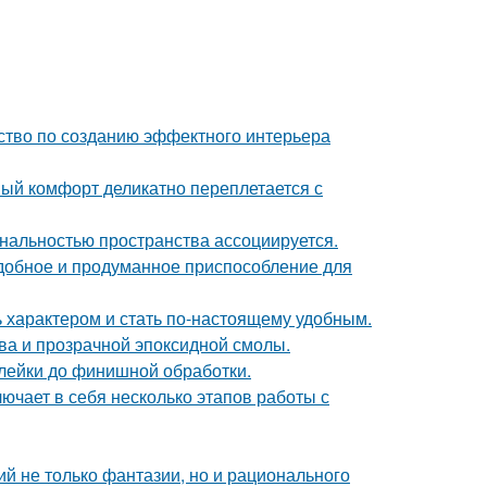
дство по созданию эффектного интерьера
ный комфорт деликатно переплетается с
нальностью пространства ассоциируется.
удобное и продуманное приспособление для
ь характером и стать по-настоящему удобным.
ева и прозрачной эпоксидной смолы.
клейки до финишной обработки.
ючает в себя несколько этапов работы с
й не только фантазии, но и рационального