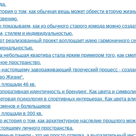
да.
тория о том, как обычная вещь может обрести вторую жизн
овению.
 показываем, как из обычного старого комода можно создат
м, стилем и индивидуальностью.
от реализованный проект воплощает идею гармоничного сем
иональностью.
а небольшая квартира стала ярким примером того, как сме
ное пространство.
-настоящему завораживающий творческий процесс - созда
во Жизни".
 площади 46 кв.
рпоративная идентичность и брендинг. Как цвета и символи
етовая психология в спортивных интерьерах. Как цвета вли
сменов и болельщиков
 площади в 300 кв.
о история о том, как архитектурное наследие прошлого мож
стоящему личного пространства.
ечные панели - это не просто отделка, а выразительный ин