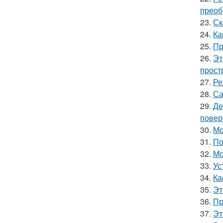
преоб
23.
Ск
24.
Ка
25.
Пр
26.
Эт
прост
27.
Ре
28.
Са
29.
Де
повер
30.
Мо
31.
По
32.
Мо
33.
Ус
34.
Ка
35.
Эт
36.
Пр
37.
Эт