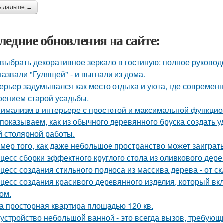
ь дальше →
ледние обновления на сайте:
 выбрать декоративное зеркало в гостиную: полное руково
назвали "Гулящей" - и выгнали из дома.
ерьер задумывался как место отдыха и уюта, где современ
оением старой усадьбы.
имализм в интерьере с простотой и максимальной функцио
показываем, как из обычного деревянного бруска создать 
й столярной работы.
мер того, как даже небольшое пространство может заиграт
цесс сборки эффектного круглого стола из оливкового дер
цесс создания стильного подноса из массива дерева - от с
цесс создания красивого деревянного изделия, который вкл
ом.
а просторная квартира площадью 120 кв.
устройство небольшой ванной - это всегда вызов, требующи