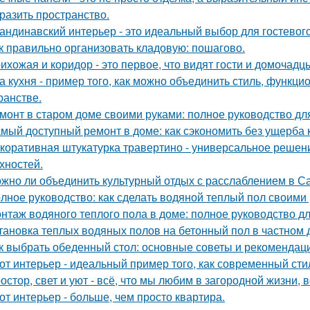
разить пространство.
андинавский интерьер - это идеальный выбор для гостевог
к правильно организовать кладовую: пошагово.
ихожая и коридор - это первое, что видят гости и домочадц
а кухня - пример того, как можно объединить стиль, функц
ранстве.
монт в старом доме своими руками: полное руководство д
мый доступный ремонт в доме: как сэкономить без ущерба 
коративная штукатурка травертино - универсальное решен
хностей.
жно ли объединить культурный отдых с расслаблением в С
лное руководство: как сделать водяной теплый пол своими
нтаж водяного теплого пола в доме: полное руководство 
тановка теплых водяных полов на бетонный пол в частном 
к выбрать обеденный стол: основные советы и рекомендац
от интерьер - идеальный пример того, как современный ст
остор, свет и уют - всё, что мы любим в загородной жизни, 
от интерьер - больше, чем просто квартира.