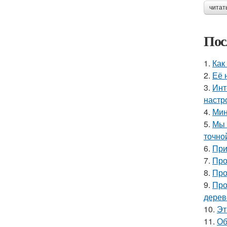
читат
Пос
1.
Как
2.
Её 
3.
Инт
настр
4.
Мин
5.
Мы 
точно
6.
При
7.
Про
8.
Про
9.
Про
дерев
10.
Эт
11.
Об