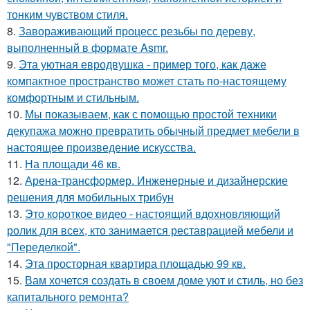
тонким чувством стиля.
8.
Завораживающий процесс резьбы по дереву,
выполненный в формате Asmr.
9.
Эта уютная евродвушка - пример того, как даже
компактное пространство может стать по-настоящему
комфортным и стильным.
10.
Мы показываем, как с помощью простой техники
декупажа можно превратить обычный предмет мебели в
настоящее произведение искусства.
11.
На площади 46 кв.
12.
Арена-трансформер. Инженерные и дизайнерские
решения для мобильных трибун
13.
Это короткое видео - настоящий вдохновляющий
ролик для всех, кто занимается реставрацией мебели и
"Переделкой".
14.
Эта просторная квартира площадью 99 кв.
15.
Вам хочется создать в своем доме уют и стиль, но без
капитального ремонта?