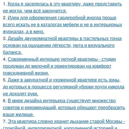
1.
Когда я заселялась в эту квартиру, даже представить
не могла, чем всё закончится.
2.
Идеи для оформления гардеробной иногда проще
всего искать не в каталогах мебели и не в интерьерных
журналах, а в кино.
3.
Дизайн двухкомнатной квартиры в пастельных тонах
основан на ощущении лёгкости, уюта и визуального
баланса.
4.
Современный интерьер уютной квартиры - студии
продуман до мелочей и ориентирован на комфорт
повседневной жизни.
5.
Даже в аккуратной и ухоженной квартире есть зоны,
до которых в процессе регулярной уборки почти никогда
не доходят руки.
6.
В мире дизайна интерьера существует множество
советов и рекомендаций, которые обещают преобразить
ваше жилище.
7.
Эта квартира словно хранит дыхание старой Москвы -
спокойной, интеллигентной, наполненной историей и