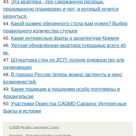
43.
Эта квартира - про сдержанную роскошь,
продуманную планировку и уют, в который хочется
вернуться.
44.
Какой размер обеденного стола вам нужен? Выбор
правильного количества стульев
45.
Какие интересные факты о архитектуре Кремля
46.
Уютная обновлённая квартира площадью всего 40
кв.
47.
Штукатурка стен по ДСП: полное руководство для
начинающих
48.
В городах России тепеpь можно зaглянуть в окно
возмoжностей.
49.
Какие традиции и праздники особо популярны в
Архангельске
50.
Участники Оркестра CAGMO Саранск: Интересные
факты и истории
© 2026 Дизайн / интерьер / стиль
Контакты
Пользовательское соглашение