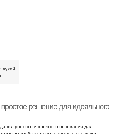
я сухой
и
и простое решение для идеального
дания ровного и прочного основания для
 которые требуют много времени и создают