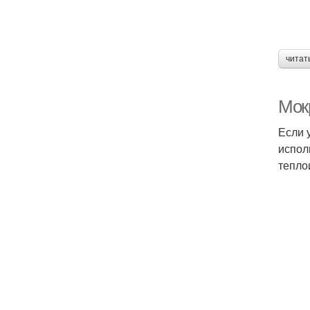
читат
Мокр
Если 
испол
тепло