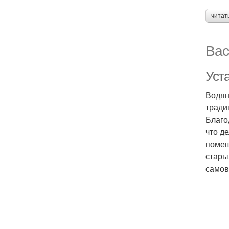
читат
Вас
Уста
Водян
тради
Благо
что д
помещ
стары
самов