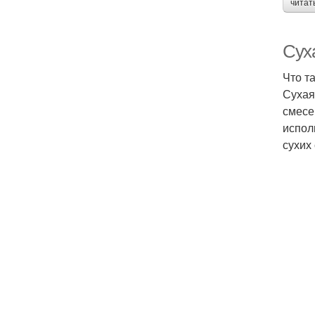
читат
Сух
Что т
Сухая
смесе
испол
сухих