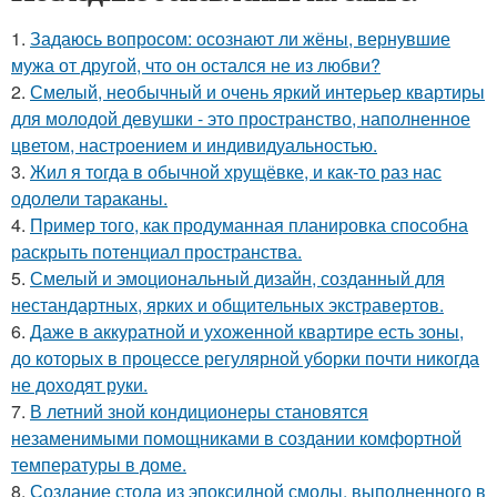
1.
Задаюсь вопросом: осознают ли жёны, вернувшие
мужа от другой, что он остался не из любви?
2.
Смелый, необычный и очень яркий интерьер квартиры
для молодой девушки - это пространство, наполненное
цветом, настроением и индивидуальностью.
3.
Жил я тогда в обычной хрущёвке, и как-то раз нас
одолели тараканы.
4.
Пример того, как продуманная планировка способна
раскрыть потенциал пространства.
5.
Смелый и эмоциональный дизайн, созданный для
нестандартных, ярких и общительных экстравертов.
6.
Даже в аккуратной и ухоженной квартире есть зоны,
до которых в процессе регулярной уборки почти никогда
не доходят руки.
7.
В летний зной кондиционеры становятся
незаменимыми помощниками в создании комфортной
температуры в доме.
8.
Создание стола из эпоксидной смолы, выполненного в