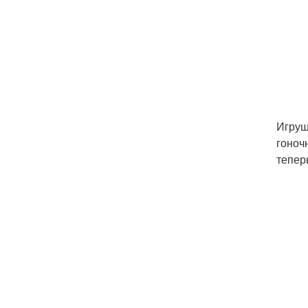
Игруш
гоноч
тепер