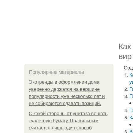
Как
вир
Сод
Популярные материалы
К
у
Экотренды в оформлении дома
Г
уверенно держатся на вершине
П
популярности уже несколько лет и
не собираются сдавать позиций.
Г
С какой стороны от унитаза вешать
К
туалетную бумагу. Правильным
считается лишь один способ
В