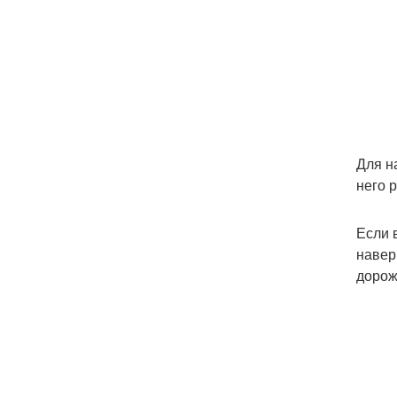
Для н
него 
Если 
навер
дорож