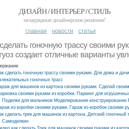
ДИЗАЙН / ИНТЕРЬЕР / СТИЛЬ
незаурядные дизайнерские решения!
главная
новости
статьи
 сделать гоночную трассу своими рук
туоз создает отличные варианты увл
ержание
ак сделать гоночную трассу своими руками. Для дома и дач
влекательных гоночных трасс
араж для машинок из картона своими руками. Сделай своими
арковка своими руками из коробки. Паркинг для игрушечн
Поделки для мальчиков Моделирование конструирование 
араж из коробки своими руками. Гараж из коробок своими р
ак сделать трек для машинок из картона. Детский гоночный 
Самоделкин
идео как сделать Трек для машинок своими руками из карто