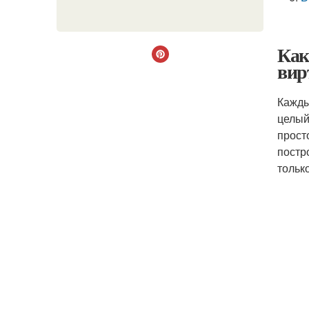
Как
вир
Кажды
целый
прост
постр
только