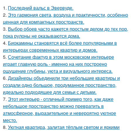
1.
Последний вальс в Эвервуде.
2.
Это гармония света, воздуха и практичности, особенно
ценная для компактных пространств.
3.
Выбор обоев часто кажется простым делом до тех пор,
пока рулоны не оказываются дома.
4.
Биокамины становятся всё более популярными в
интерьерах современных квартир и домов.
5.
Сочетание фактур в этом московском интерьере
играет главную роль - именно на них построено
ощущение глубины, уюта и визуального интереса.
6.
Дизайнеры объединили три небольшие квартиры и
создали одно большое, продуманное пространство,
идеально подходящее для семьи с детьми.
7.
Этот интерьер - отличный пример того, как даже
небольшое пространство можно превратить в
атмосферное, выразительное и невероятно уютное
место.
8.
Уютная квартира, залитая тёплым светом и яркими