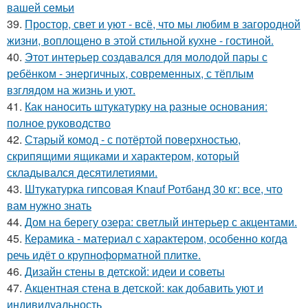
вашей семьи
39.
Простор, свет и уют - всё, что мы любим в загородной
жизни, воплощено в этой стильной кухне - гостиной.
40.
Этот интерьер создавался для молодой пары с
ребёнком - энергичных, современных, с тёплым
взглядом на жизнь и уют.
41.
Как наносить штукатурку на разные основания:
полное руководство
42.
Старый комод - с потёртой поверхностью,
скрипящими ящиками и характером, который
складывался десятилетиями.
43.
Штукатурка гипсовая Knauf Ротбанд 30 кг: все, что
вам нужно знать
44.
Дом на берегу озера: светлый интерьер с акцентами.
45.
Керамика - материал с характером, особенно когда
речь идёт о крупноформатной плитке.
46.
Дизайн стены в детской: идеи и советы
47.
Акцентная стена в детской: как добавить уют и
индивидуальность