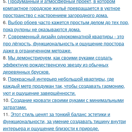
5.
Продуманный и атмосферный проект, в котором
компактное городское жильё превращается в уютное
пространство с настроением загородного дома.
6.
Выбор обоев часто кажется простым делом до тех пор,
пока рулоны не оказываются дома.
7.
Современный дизайн однокомнатной квартиры - это
про лёгкость, функциональность и ощущение простора
даже в ограниченном метраже.
8.
Мы демонстрируем, как своими руками создать
эффектную рождественскую звезду из обычных
деревянных брусков.
9.
Прекрасный интерьер небольшой квартиры, где
каждый метр продуман так, чтобы создавать гармонию,
уют и ощущение завершённости.
10.
Создание кровати своими руками с минимальными
затратами.
11.
Этот стиль ценят за тонкий баланс эстетики и
функциональности, за умение создавать тишину внутри
интерьера и ощущение близости к природе.