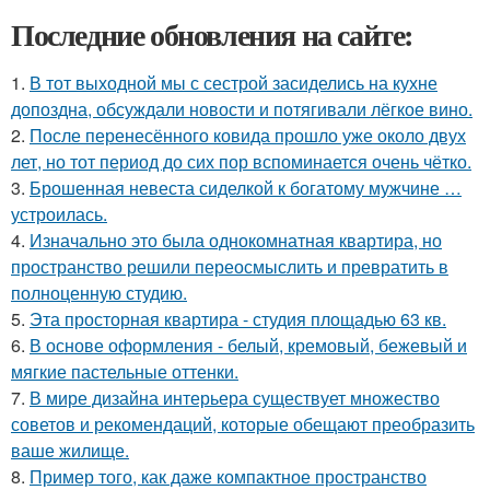
Последние обновления на сайте:
1.
В тот выходной мы с сестрой засиделись на кухне
допоздна, обсуждали новости и потягивали лёгкое вино.
2.
После перенесённого ковида прошло уже около двух
лет, но тот период до сих пор вспоминается очень чётко.
3.
Брошенная невеста сиделкой к богатому мужчине …
устроилась.
4.
Изначально это была однокомнатная квартира, но
пространство решили переосмыслить и превратить в
полноценную студию.
5.
Эта просторная квартира - студия площадью 63 кв.
6.
В основе оформления - белый, кремовый, бежевый и
мягкие пастельные оттенки.
7.
В мире дизайна интерьера существует множество
советов и рекомендаций, которые обещают преобразить
ваше жилище.
8.
Пример того, как даже компактное пространство