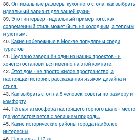
38.
Оптимальные размеры кухонного стола: как выбрать
идеальный вариант для вашей кухни
39.
Этот интерьер - идеальный пример того, как
современный стиль может быть не холодным, а тёплым
и уютным.
40.
Какие набережные в Москве популярны среди
туристов
41.
Недавно завершён один из наших проектов - и
хочется остановиться именно на этой комнате.
42.
Этот дом - не просто жилое пространство, а
настоящая история, рассказанная языком дизайна и
стиля.
43.
Как выбрать стол на 8 человек: советы по размеру и
комфорту
44.
Тёплая атмосфера настоящего горного шале - место,
где уют встречается с величием природы.
45.
Какие исторические районы города наиболее
интересны
46.
Площадь - 117 кв.