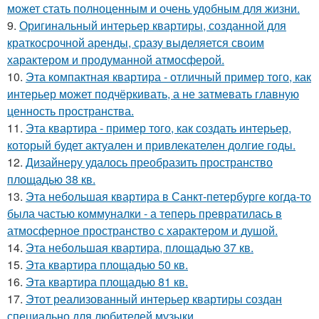
может стать полноценным и очень удобным для жизни.
9.
Оригинальный интерьер квартиры, созданной для
краткосрочной аренды, сразу выделяется своим
характером и продуманной атмосферой.
10.
Эта компактная квартира - отличный пример того, как
интерьер может подчёркивать, а не затмевать главную
ценность пространства.
11.
Эта квартира - пример того, как создать интерьер,
который будет актуален и привлекателен долгие годы.
12.
Дизайнеру удалось преобразить пространство
площадью 38 кв.
13.
Эта небольшая квартира в Санкт-петербурге когда-то
была частью коммуналки - а теперь превратилась в
атмосферное пространство с характером и душой.
14.
Эта небольшая квартира, площадью 37 кв.
15.
Эта квартира площадью 50 кв.
16.
Эта квартира площадью 81 кв.
17.
Этот реализованный интерьер квартиры создан
специально для любителей музыки.