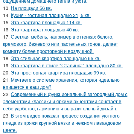
ощущением домашнего тепла и уюта.
13.
На площади 56 кв.
14.
Кухня - гостиная площадью 21, 5 кв.
15.
Эта квартира площадью 114 кв.
16.
Эта квартира площадью 40 кв.
17.
Светлая мебель, например в оттенках белого,
кремового, бежевого или пастельных тонов, делает
комнату более просторной и воздушной.
18.
Эта стильная квартира площадью 55 кв.
19.
Эта квартира в стиле "Сталинка" площадью 80 кв.
20.
Эта просторная квартира площадью 99 кв.
21.
Мечтаете о системе хранения, которая идеально
впишется в ваш дом?
22.
Современный и функциональный загородный дом с
элементами классики и яркими акцентами сочетает в
себе удобство, гармонию и выразительный дизайн.
23.
В этом видео показан процесс создания уютного
пледа из пряжи крупной вязки в нежном лавандовом
цвете.