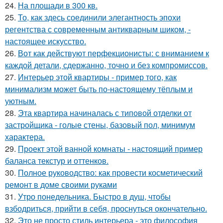
24.
На площади в 300 кв.
25.
То, как здесь соединили элегантность эпохи
регентства с современным антикварным шиком, -
настоящее искусство.
26.
Вот как действуют перфекционисты: с вниманием к
каждой детали, сдержанно, точно и без компромиссов.
27.
Интерьер этой квартиры - пример того, как
минимализм может быть по-настоящему тёплым и
уютным.
28.
Эта квартира начиналась с типовой отделки от
застройщика - голые стены, базовый пол, минимум
характера.
29.
Проект этой ванной комнаты - настоящий пример
баланса текстур и оттенков.
30.
Полное руководство: как провести косметический
ремонт в доме своими руками
31.
Утро понедельника. Быстро в душ, чтобы
взбодриться, прийти в себя, проснуться окончательно.
32.
Это не просто стиль интерьера - это философия