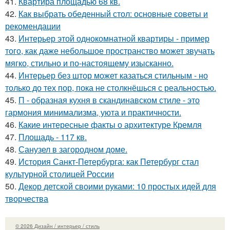
41.
Квартира площадью 68 кв.
42.
Как выбрать обеденный стол: основные советы и
рекомендации
43.
Интерьер этой однокомнатной квартиры - пример
того, как даже небольшое пространство может звучать
мягко, стильно и по-настоящему изысканно.
44.
Интерьер без штор может казаться стильным - но
только до тех пор, пока не столкнёшься с реальностью.
45.
П - образная кухня в скандинавском стиле - это
гармония минимализма, уюта и практичности.
46.
Какие интересные факты о архитектуре Кремля
47.
Площадь - 117 кв.
48.
Санузел в загородном доме.
49.
История Санкт-Петербурга: как Петербург стал
культурной столицей России
50.
Декор детской своими руками: 10 простых идей для
творчества
© 2026 Дизайн / интерьер / стиль