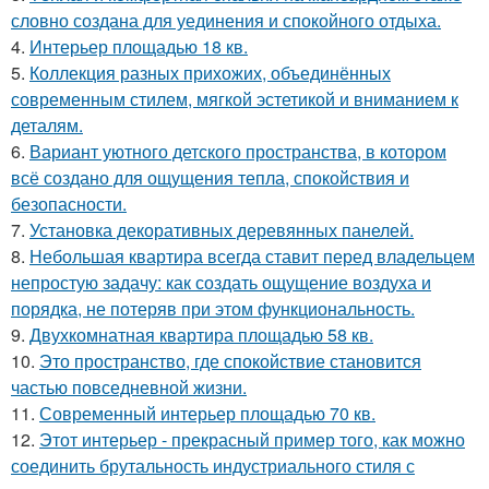
словно создана для уединения и спокойного отдыха.
4.
Интерьер площадью 18 кв.
5.
Коллекция разных прихожих, объединённых
современным стилем, мягкой эстетикой и вниманием к
деталям.
6.
Вариант уютного детского пространства, в котором
всё создано для ощущения тепла, спокойствия и
безопасности.
7.
Установка декоративных деревянных панелей.
8.
Небольшая квартира всегда ставит перед владельцем
непростую задачу: как создать ощущение воздуха и
порядка, не потеряв при этом функциональность.
9.
Двухкомнатная квартира площадью 58 кв.
10.
Это пространство, где спокойствие становится
частью повседневной жизни.
11.
Современный интерьер площадью 70 кв.
12.
Этот интерьер - прекрасный пример того, как можно
соединить брутальность индустриального стиля с