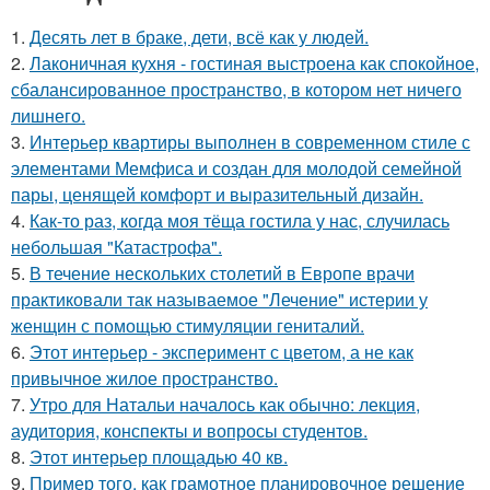
1.
Десять лет в браке, дети, всё как у людей.
2.
Лаконичная кухня - гостиная выстроена как спокойное,
сбалансированное пространство, в котором нет ничего
лишнего.
3.
Интерьер квартиры выполнен в современном стиле с
элементами Мемфиса и создан для молодой семейной
пары, ценящей комфорт и выразительный дизайн.
4.
Как-то раз, когда моя тёща гостила у нас, случилась
небольшая "Катастрофа".
5.
В течение нескольких столетий в Европе врачи
практиковали так называемое "Лечение" истерии у
женщин с помощью стимуляции гениталий.
6.
Этот интерьер - эксперимент с цветом, а не как
привычное жилое пространство.
7.
Утро для Натальи началось как обычно: лекция,
аудитория, конспекты и вопросы студентов.
8.
Этот интерьер площадью 40 кв.
9.
Пример того, как грамотное планировочное решение