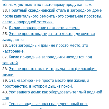
тёплым, уютным и по-настоящему продуманным.
33.
Приятный скандинавский стиль в загородном доме
после капитального ремонта - это сочетание простоты,
света и природной эстетики.
34.
Лилии - воплощение нежности и света.
35.
Это не просто квартира - это место, где хочется
замедлиться.
36.
Этот загородный дом - не просто место, это
настроение.
37.
Какие природные заповедники находятся под
защитой
38.
Это не просто стиль интерьера - это философия
жизни.
39.
Эта квартира - не просто место для жизни, а
пространство, в котором дышит покой.
40.
Уют вашего дома: как оборудовать теплый водяной
пол
41.
Теплые водяные полы на деревянный пол: