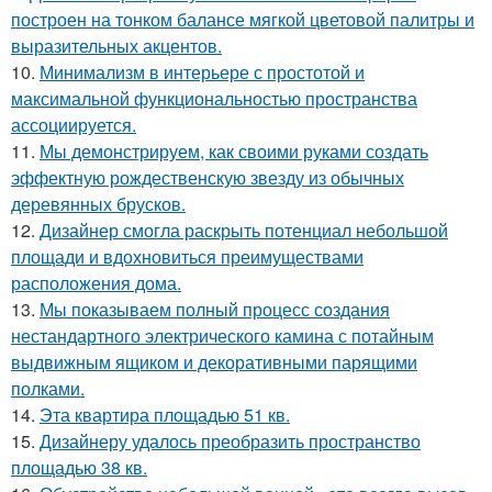
построен на тонком балансе мягкой цветовой палитры и
выразительных акцентов.
10.
Минимализм в интерьере с простотой и
максимальной функциональностью пространства
ассоциируется.
11.
Мы демонстрируем, как своими руками создать
эффектную рождественскую звезду из обычных
деревянных брусков.
12.
Дизайнер смогла раскрыть потенциал небольшой
площади и вдохновиться преимуществами
расположения дома.
13.
Мы показываем полный процесс создания
нестандартного электрического камина с потайным
выдвижным ящиком и декоративными парящими
полками.
14.
Эта квартира площадью 51 кв.
15.
Дизайнеру удалось преобразить пространство
площадью 38 кв.