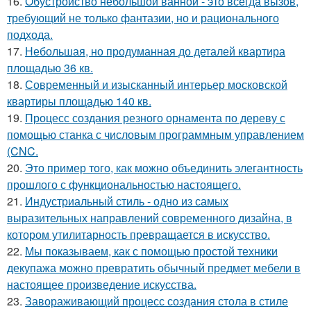
16.
Обустройство небольшой ванной - это всегда вызов,
требующий не только фантазии, но и рационального
подхода.
17.
Небольшая, но продуманная до деталей квартира
площадью 36 кв.
18.
Современный и изысканный интерьер московской
квартиры площадью 140 кв.
19.
Процесс создания резного орнамента по дереву с
помощью станка с числовым программным управлением
(CNC.
20.
Это пример того, как можно объединить элегантность
прошлого с функциональностью настоящего.
21.
Индустриальный стиль - одно из самых
выразительных направлений современного дизайна, в
котором утилитарность превращается в искусство.
22.
Мы показываем, как с помощью простой техники
декупажа можно превратить обычный предмет мебели в
настоящее произведение искусства.
23.
Завораживающий процесс создания стола в стиле