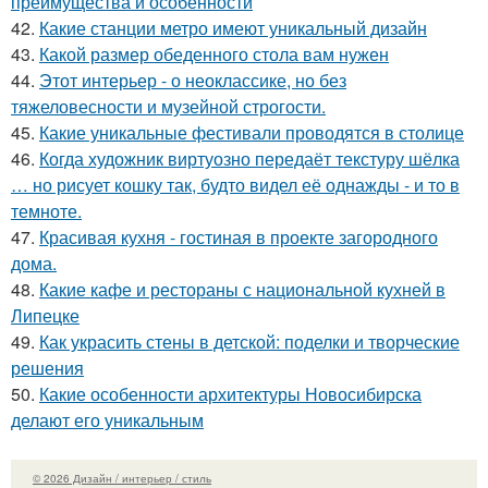
преимущества и особенности
42.
Какие станции метро имеют уникальный дизайн
43.
Какой размер обеденного стола вам нужен
44.
Этот интерьер - о неоклассике, но без
тяжеловесности и музейной строгости.
45.
Какие уникальные фестивали проводятся в столице
46.
Когда художник виртуозно передаёт текстуру шёлка
… но рисует кошку так, будто видел её однажды - и то в
темноте.
47.
Красивая кухня - гостиная в проекте загородного
дома.
48.
Какие кафе и рестораны с национальной кухней в
Липецке
49.
Как украсить стены в детской: поделки и творческие
решения
50.
Какие особенности архитектуры Новосибирска
делают его уникальным
© 2026 Дизайн / интерьер / стиль