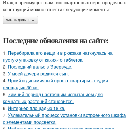
Итак, к преимуществам гипсокартонных перегородочных
конструкций можно отнести следующие моменты:
читать дальше →
Последние обновления на сайте:
1.
Перебирала его вещи и в рюкзаке наткнулась на
пустую упаковку от каких-то таблеток.
2.
Последний вальс в Эвервуде.
3.
У моей дочери родился сын.
4.
Яркий и динамичный проект квартиры - студии
площадью 30 кв.
5.
Зимний период настоящим испытанием для
комнатных растений становится.
6.
Интерьер площадью 18 кв.
7.
Увлекательный процесс установки встроенного шкафа
с элементами подсветки.
8.
Небольшое, но невероятно уютное пространство