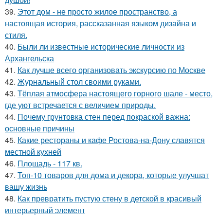
39.
Этот дом - не просто жилое пространство, а
настоящая история, рассказанная языком дизайна и
стиля.
40.
Были ли известные исторические личности из
Архангельска
41.
Как лучше всего организовать экскурсию по Москве
42.
Журнальный стол своими руками.
43.
Тёплая атмосфера настоящего горного шале - место,
где уют встречается с величием природы.
44.
Почему грунтовка стен перед покраской важна:
основные причины
45.
Какие рестораны и кафе Ростова-на-Дону славятся
местной кухней
46.
Площадь - 117 кв.
47.
Топ-10 товаров для дома и декора, которые улучшат
вашу жизнь
48.
Как превратить пустую стену в детской в красивый
интерьерный элемент