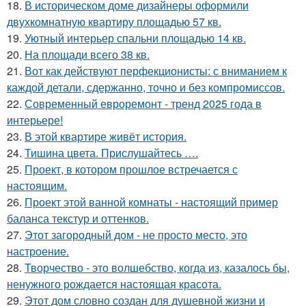
18.
В историческом доме дизайнеры оформили
двухкомнатную квартиру площадью 57 кв.
19.
Уютный интерьер спальни площадью 14 кв.
20.
На площади всего 38 кв.
21.
Вот как действуют перфекционисты: с вниманием к
каждой детали, сдержанно, точно и без компромиссов.
22.
Современный евроремонт - тренд 2025 года в
интерьере!
23.
В этой квартире живёт история.
24.
Тишина цвета. Прислушайтесь ….
25.
Проект, в котором прошлое встречается с
настоящим.
26.
Проект этой ванной комнаты - настоящий пример
баланса текстур и оттенков.
27.
Этот загородный дом - не просто место, это
настроение.
28.
Творчество - это волшебство, когда из, казалось бы,
ненужного рождается настоящая красота.
29.
Этот дом словно создан для душевной жизни и