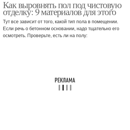
Как выровнять пол под чистовую
Гипсокартон на стены
Гипсокартон на потолок
отделку: 9 материалов для этого
Тут все зависит от того, какой тип пола в помещении.
Если речь о бетонном основании, надо тщательно его
осмотреть. Проверьте, есть ли на полу:
Стен из гипсокартона