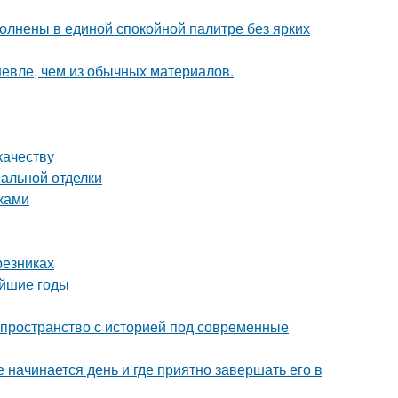
олнены в единой спокойной палитре без ярких
шевле, чем из обычных материалов.
качеству
нальной отделки
уками
резниках
айшие годы
ь пространство с историей под современные
 начинается день и где приятно завершать его в