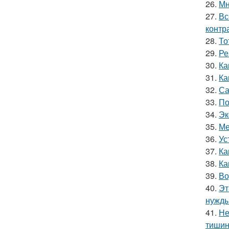
26.
Мн
27.
Вс
контр
28.
То
29.
Ре
30.
Ка
31.
Ка
32.
Са
33.
По
34.
Эк
35.
Ме
36.
Ус
37.
Ка
38.
Ка
39.
Во
40.
Эт
нужды
41.
Не
тишин