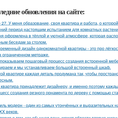
ледние обновления на сайте:
 27. У меня образование, своя квартира и работа, о которой
ний период настоящим испытанием для комнатных растени
ня оформлена в тёплой и уютной атмосфере, которая расп
ным беседам за столом.
ременный дизайн однокомнатной квартиры - это про лёгко
в ограниченном метраже.
показываем пошаговый процесс создания встроенной мебе
ираем и мы устанавливаем большой встроенный шкаф.
той квартире каждая деталь продумана так, чтобы простран
есным.
 квартира принадлежит дизайнеру, и именно поэтому кажд
цесс создания резного орнамента по дереву с помощью с
иль модерн - один из самых утончённых и выразительных 
 XX веков.
тория о том, как обычная вещь может обрести вторую жизн