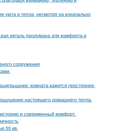
е уюта и тепла, несмотря на изначально
аждая деталь продумана для комфорта и
ивного сооружения
ками.
 выигрышнее: комната кажется просторнее,
ать ощущение настоящего домашнего тепла.
ь историю и современный комфорт.
вечность
ю 55 кв.