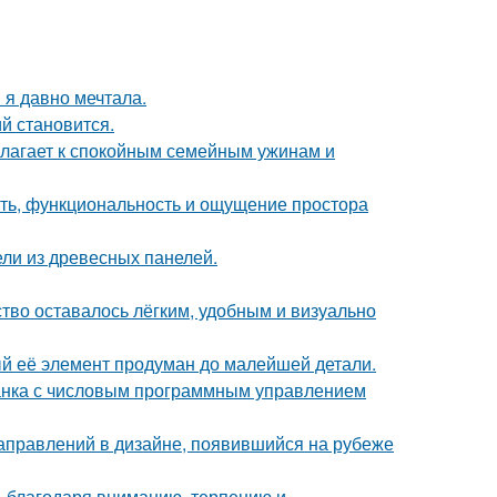
 я давно мечтала.
й становится.
олагает к спокойным семейным ужинам и
сть, функциональность и ощущение простора
ли из древесных панелей.
ство оставалось лёгким, удобным и визуально
ый её элемент продуман до малейшей детали.
танка с числовым программным управлением
направлений в дизайне, появившийся на рубеже
ь благодаря вниманию, терпению и