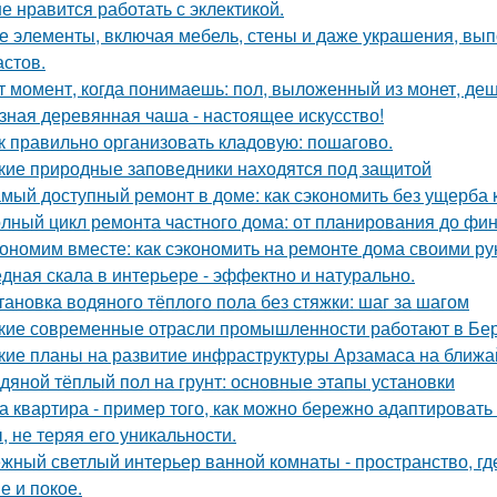
е нравится работать с эклектикой.
е элементы, включая мебель, стены и даже украшения, вып
астов.
т момент, когда понимаешь: пол, выложенный из монет, де
зная деревянная чаша - настоящее искусство!
к правильно организовать кладовую: пошагово.
кие природные заповедники находятся под защитой
мый доступный ремонт в доме: как сэкономить без ущерба 
лный цикл ремонта частного дома: от планирования до фи
ономим вместе: как сэкономить на ремонте дома своими р
дная скала в интерьере - эффектно и натурально.
тановка водяного тёплого пола без стяжки: шаг за шагом
кие современные отрасли промышленности работают в Бе
кие планы на развитие инфраструктуры Арзамаса на ближ
дяной тёплый пол на грунт: основные этапы установки
а квартира - пример того, как можно бережно адаптироват
, не теряя его уникальности.
жный светлый интерьер ванной комнаты - пространство, где
е и покое.