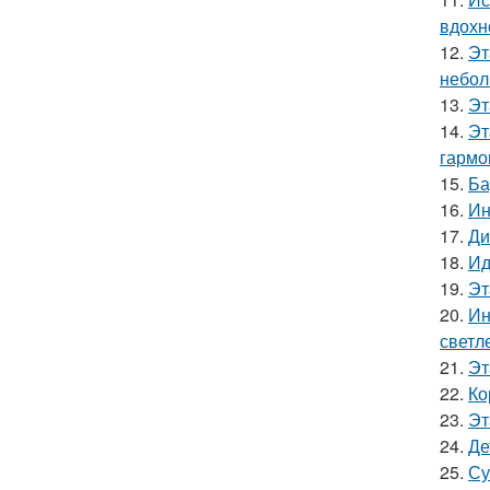
вдохн
12.
Эт
небол
13.
Эт
14.
Эт
гармо
15.
Ба
16.
Ин
17.
Ди
18.
Ид
19.
Эт
20.
Ин
светл
21.
Эт
22.
Ко
23.
Эт
24.
Де
25.
Су