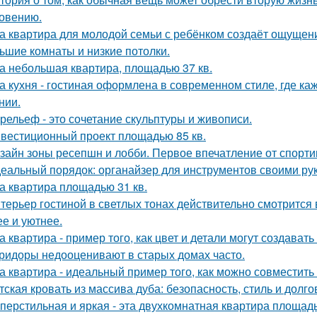
овению.
а квартира для молодой семьи с ребёнком создаёт ощущени
ьшие комнаты и низкие потолки.
а небольшая квартира, площадью 37 кв.
а кухня - гостиная оформлена в современном стиле, где к
нии.
рельеф - это сочетание скульптуры и живописи.
вестиционный проект площадью 85 кв.
зайн зоны ресепшн и лобби. Первое впечатление от спорт
еальный порядок: органайзер для инструментов своими ру
а квартира площадью 31 кв.
терьер гостиной в светлых тонах действительно смотрится
ее и уютнее.
а квартира - пример того, как цвет и детали могут создав
ридоры недооценивают в старых домах часто.
а квартира - идеальный пример того, как можно совместит
тская кровать из массива дуба: безопасность, стиль и долго
перстильная и яркая - эта двухкомнатная квартира площадь