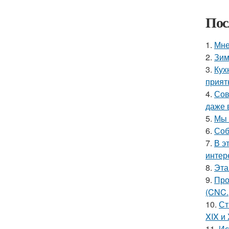
Пос
1.
Мне
2.
Зим
3.
Кух
прият
4.
Сов
даже 
5.
Мы 
6.
Соб
7.
В э
интер
8.
Эта
9.
Про
(CNC.
10.
Ст
XIX и
11.
Ис