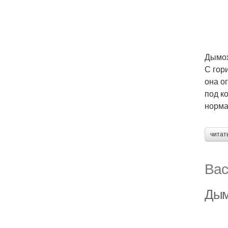
Дымох
С гор
она о
под к
норма
читат
Вас
Дым