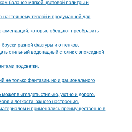
ком балансе мягкой цветовой палитры и
по-настоящему тёплой и продуманной для
рекомендаций, которые обещают преобразить
бруски разной фактуры и оттенков.
ать стильный водопадный столик с эпоксидной
ентами подсветки.
й не только фантазии, но и рационального
 может выглядеть стильно, уютно и дорого.
моря и лёгкости южного настроения.
м материалом и применялись преимущественно в