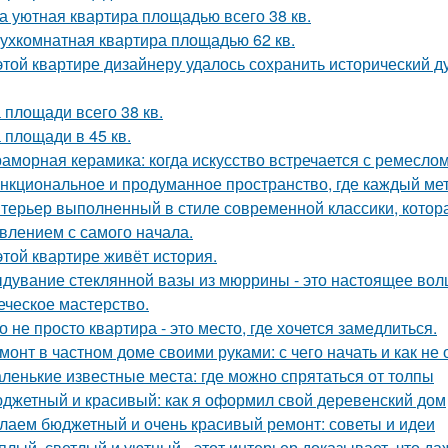
а уютная квартира площадью всего 38 кв.
ухкомнатная квартира площадью 62 кв.
этой квартире дизайнеру удалось сохранить исторический ду
 площади всего 38 кв.
 площади в 45 кв.
аморная керамика: когда искусство встречается с ремеслом
нкциональное и продуманное пространство, где каждый метр
терьер выполненный в стиле современной классики, котор
влением с самого начала.
этой квартире живёт история.
дувание стеклянной вазы из мюррины - это настоящее волше
еческое мастерство.
о не просто квартира - это место, где хочется замедлиться.
монт в частном доме своими руками: с чего начать и как не
ленькие известные места: где можно спрятаться от толпы
джетный и красивый: как я оформил свой деревенский дом
лаем бюджетный и очень красивый ремонт: советы и идеи
плый, светлый и уютный - этот интерьер доказывает, что д