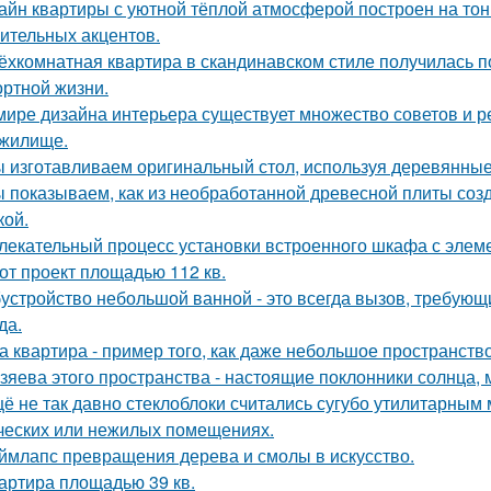
айн квартиры с уютной тёплой атмосферой построен на тон
ительных акцентов.
ёхкомнатная квартира в скандинавском стиле получилась 
ртной жизни.
мире дизайна интерьера существует множество советов и 
жилище.
 изготавливаем оригинальный стол, используя деревянные 
 показываем, как из необработанной древесной плиты созд
кой.
лекательный процесс установки встроенного шкафа с элем
от проект площадью 112 кв.
устройство небольшой ванной - это всегда вызов, требующи
да.
а квартира - пример того, как даже небольшое пространство
зяева этого пространства - настоящие поклонники солнца, 
ё не так давно стеклоблоки считались сугубо утилитарны
ческих или нежилых помещениях.
ймлапс превращения дерева и смолы в искусство.
артира площадью 39 кв.