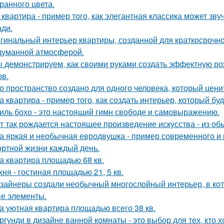
ранного цвета.
 квартира - пример того, как элегантная классика может зв
ди.
гинальный интерьер квартиры, созданной для краткосрочн
думанной атмосферой.
 демонстрируем, как своими руками создать эффектную р
ов.
о пространство создано для одного человека, который цени
а квартира - пример того, как создать интерьер, который бу
иль бохо - это настоящий гимн свободе и самовыражению.
т так рождается настоящее произведение искусства - из об
а яркая и необычная евродвушка - пример современного и 
ртной жизни каждый день.
а квартира площадью 68 кв.
хня - гостиная площадью 21, 5 кв.
зайнеры создали необычный многослойный интерьер, в кот
е элементы.
а уютная квартира площадью всего 38 кв.
ргунди в дизайне ванной комнаты - это выбор для тех, кто х