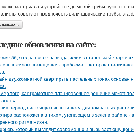
окупке материала и устройстве дымовой трубы нужно снача
алисты советуют предпочесть цилиндрические трубы, эта 
ь дальше →
ледние обновления на сайте:
 уже 56, я одна после развода, живу в старенькой квартире 
сень в жилом помещении - проблема, с которой сталкивают
ёз.
айн двухкомнатной квартиры в пастельных тонах основан н
са.
мер того, как грамотное планировочное решение может по
ранства.
ний период настоящим испытанием для комнатных растени
ртира расположена в тихом, утопающем в зелени районе - 
ренного ритма жизни.
ерьер, который выглядит современно и вызывает ощущение