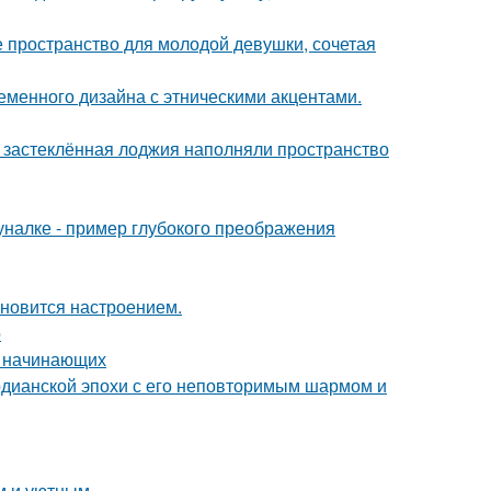
ое пространство для молодой девушки, сочетая
еменного дизайна с этническими акцентами.
и застеклённая лоджия наполняли пространство
налке - пример глубокого преображения
тановится настроением.
о
я начинающих
рдианской эпохи с его неповторимым шармом и
м и уютным