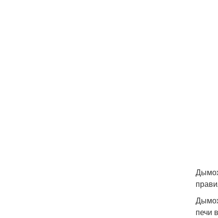
Дымох
прави
Дымох
печи 