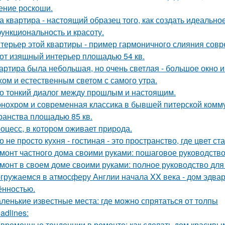
ние роскоши.
а квартира - настоящий образец того, как создать идеальн
функциональность и красоту.
терьер этой квартиры - пример гармоничного слияния совр
от изящный интерьер площадью 54 кв.
артира была небольшая, но очень светлая - большое окно 
хом и естественным светом с самого утра.
о тонкий диалог между прошлым и настоящим.
нохром и современная классика в бывшей питерской комму
ранства площадью 85 кв.
оцесс, в котором оживает природа.
о не просто кухня - гостиная - это пространство, где цвет с
монт частного дома своими руками: пошаговое руководств
монт в своем доме своими руками: полное руководство дл
гружаемся в атмосферу Англии начала XX века - дом эдва
ённостью.
ленькие известные места: где можно спрятаться от толпы
adlines:
временные тенденции в ремонте: как сделать дом красивы