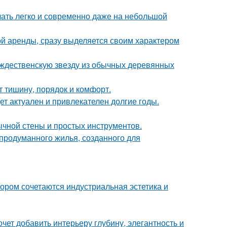
учать легко и современно даже на небольшой
ой аренды, сразу выделяется своим характером
ождественскую звезду из обычных деревянных
т тишину, порядок и комфорт.
дет актуален и привлекателен долгие годы.
ычной стены и простых инструментов.
продуманного жилья, созданного для
ором сочетаются индустриальная эстетика и
очет добавить интерьеру глубину, элегантность и