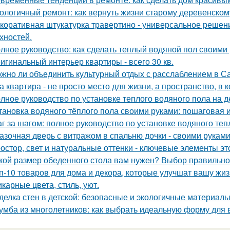
ологичный ремонт: как вернуть жизни старому деревенском
коративная штукатурка травертино - универсальное решен
хностей.
лное руководство: как сделать теплый водяной пол своими
игинальный интерьер квартиры - всего 30 кв.
жно ли объединить культурный отдых с расслаблением в С
а квартира - не просто место для жизни, а пространство, в 
лное руководство по установке теплого водяного пола на 
тановка водяного тёплого пола своими руками: пошаговая 
г за шагом: полное руководство по установке водяного теп
азочная дверь с витражом в спальню дочки - своими руками
остор, свет и натуральные оттенки - ключевые элементы эт
кой размер обеденного стола вам нужен? Выбор правильно
п-10 товаров для дома и декора, которые улучшат вашу жиз
карные цвета, стиль, уют.
делка стен в детской: безопасные и экологичные материал
умба из многолетников: как выбрать идеальную форму для 