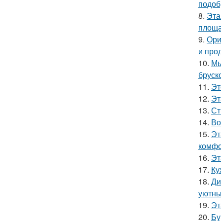
подоб
8.
Эта
площа
9.
Ори
и про
10.
Мы
бруск
11.
Эт
12.
Эт
13.
Ст
14.
Во
15.
Эт
комфо
16.
Эт
17.
Ку
18.
Ди
уютны
19.
Эт
20.
Бу