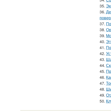
35.
Эк
36.
Де
повер
37.
По
38.
Ор
39.
Мо
40.
Эт
41.
По
42.
Ус
43.
Ша
44.
Ск
45.
Пр
46.
Ка
47.
То
48.
Ши
49.
От
50.
Кл