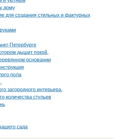
у дому
ие для создания стильных и фактурных
 руками
анкт-Петербурге
котором дышит покой.
деревянном основании
инструкция
лого пола
.
ого загородного интерьера.
го количества стульев
нь
ы
вашего сада