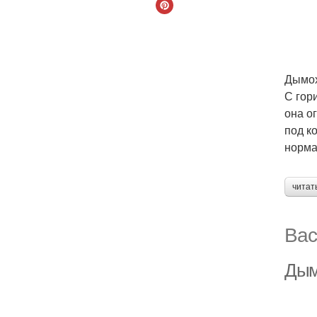
Дымох
С гор
она о
под к
норма
читат
Вас
Дым