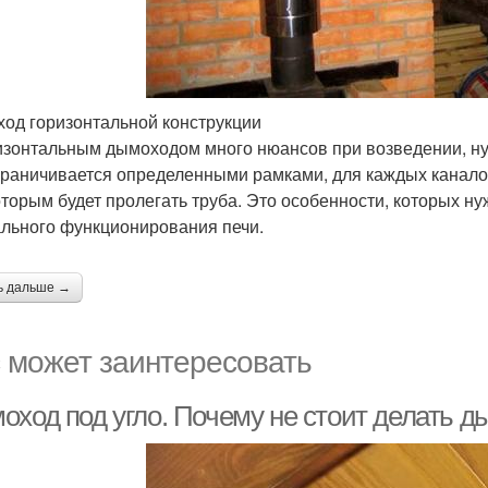
од горизонтальной конструкции
изонтальным дымоходом много нюансов при возведении, нужн
граничивается определенными рамками, для каждых каналов
оторым будет пролегать труба. Это особенности, которых н
льного функционирования печи.
ь дальше →
 может заинтересовать
оход под угло. Почему не стоит делать д