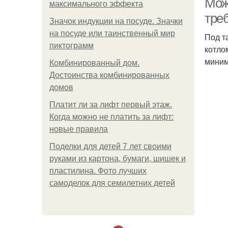
Мож
максимального эффекта
тре
Значок индукции на посуде. Значки
на посуде или таинственный мир
Под т
пиктограмм
котло
миним
Комбинированный дом.
Достоинства комбинированных
домов
Платит ли за лифт первый этаж.
Когда можно не платить за лифт:
новые правила
Поделки для детей 7 лет своими
руками из картона, бумаги, шишек и
пластилина. Фото лучших
самоделок для семилетних детей