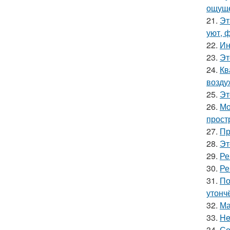
ощуще
21.
Эт
уют, 
22.
Ин
23.
Эт
24.
Кв
возду
25.
Эт
26.
Мо
прост
27.
Пр
28.
Эт
29.
Ре
30.
Ре
31.
По
утонч
32.
Ма
33.
He
34.
Со