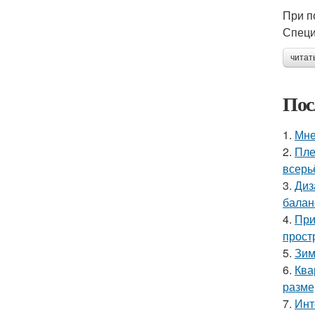
При п
Специ
читат
Пос
1.
Мне
2.
Пле
всерь
3.
Диз
балан
4.
При
прост
5.
Зим
6.
Ква
разме
7.
Инт