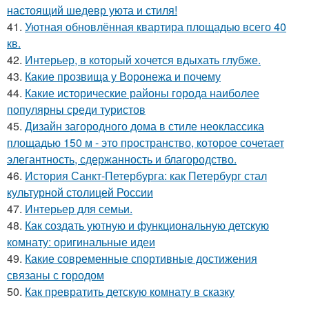
настоящий шедевр уюта и стиля!
41.
Уютная обновлённая квартира площадью всего 40
кв.
42.
Интерьер, в который хочется вдыхать глубже.
43.
Какие прозвища у Воронежа и почему
44.
Какие исторические районы города наиболее
популярны среди туристов
45.
Дизайн загородного дома в стиле неоклассика
площадью 150 м - это пространство, которое сочетает
элегантность, сдержанность и благородство.
46.
История Санкт-Петербурга: как Петербург стал
культурной столицей России
47.
Интерьер для семьи.
48.
Как создать уютную и функциональную детскую
комнату: оригинальные идеи
49.
Какие современные спортивные достижения
связаны с городом
50.
Как превратить детскую комнату в сказку