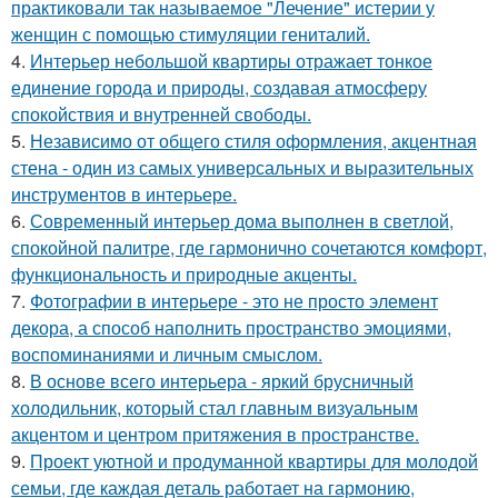
практиковали так называемое "Лечение" истерии у
женщин с помощью стимуляции гениталий.
4.
Интерьер небольшой квартиры отражает тонкое
единение города и природы, создавая атмосферу
спокойствия и внутренней свободы.
5.
Независимо от общего стиля оформления, акцентная
стена - один из самых универсальных и выразительных
инструментов в интерьере.
6.
Современный интерьер дома выполнен в светлой,
спокойной палитре, где гармонично сочетаются комфорт,
функциональность и природные акценты.
7.
Фотографии в интерьере - это не просто элемент
декора, а способ наполнить пространство эмоциями,
воспоминаниями и личным смыслом.
8.
В основе всего интерьера - яркий брусничный
холодильник, который стал главным визуальным
акцентом и центром притяжения в пространстве.
9.
Проект уютной и продуманной квартиры для молодой
семьи, где каждая деталь работает на гармонию,