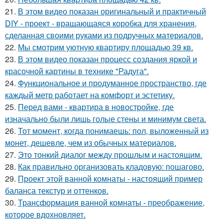
21.
В этом видео показан оригинальный и практичный
DIY - проект - вращающаяся коробка для хранения,
сделанная своими руками из подручных материалов.
22.
Мы смотрим уютную квартиру площадью 39 кв.
23.
В этом видео показан процесс создания яркой и
красочной картины в технике "Радуга".
24.
Функциональное и продуманное пространство, где
каждый метр работает на комфорт и эстетику.
25.
Перед вами - квартира в новостройке, где
изначально были лишь голые стены и минимум света.
26.
Тот момент, когда понимаешь: пол, выложенный из
монет, дешевле, чем из обычных материалов.
27.
Это тонкий диалог между прошлым и настоящим.
28.
Как правильно организовать кладовую: пошагово.
29.
Проект этой ванной комнаты - настоящий пример
баланса текстур и оттенков.
30.
Трансформация ванной комнаты - преображение,
которое вдохновляет.