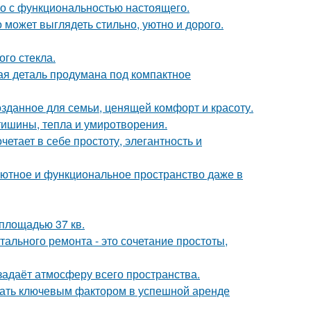
го с функциональностью настоящего.
 может выглядеть стильно, уютно и дорого.
го стекла.
дая деталь продумана под компактное
озданное для семьи, ценящей комфорт и красоту.
ишины, тепла и умиротворения.
етает в себе простоту, элегантность и
ь уютное и функциональное пространство даже в
площадью 37 кв.
ального ремонта - это сочетание простоты,
задаёт атмосферу всего пространства.
стать ключевым фактором в успешной аренде