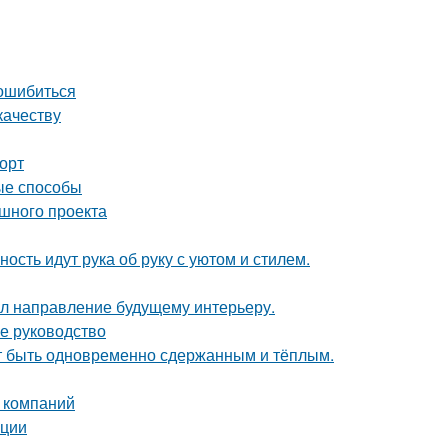
 ошибиться
качеству
форт
ые способы
ешного проекта
ость идут рука об руку с уютом и стилем.
дал направление будущему интерьеру.
е руководство
ет быть одновременно сдержанным и тёплым.
 компаний
ации