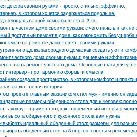
ея декора своими руками - просто, стильно, эффектно.
терьер, в котором хочется задержаться подольше.
гда площадь ванной комнаты всего 4, 2 кв.
монт в частном доме своими руками: с чего начать и как не
мый доступный ремонт в доме: как сэкономить без ущерба 
кономьте на ремонте дачи: советы своими руками
утренняя отделка загородного дома: как создать уют и ком
монт частного дома своими руками: дешевые и эффективн
чего начать ремонт частного дома: Основные шаги для усп
от интерьер - про гармонию формы и смысла.
зайнер создала пространство, в котором комфорт и практичн
арая лавка - новая история.
этом проекте главным заказчиком стал муж - именно он за
андартные размеры обеденного стола для 8 человек: полно
от таунхаус - пример того, как современный интерьер мож
кая высота обеденного и кухонного стола вам нужна
к выбрать идеальный обеденный стол: размеры для разных
к выбрать обеденный стол на 8 персон: советы и рекоменд