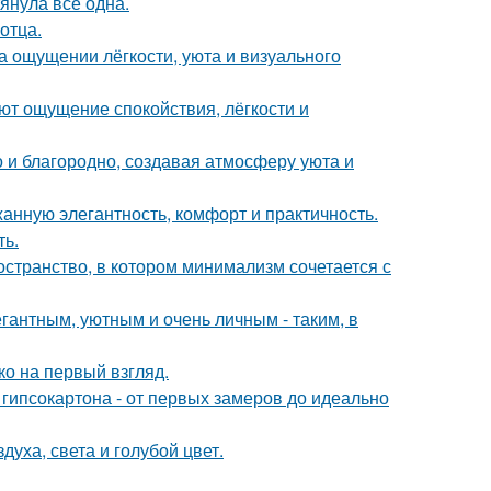
тянула всё одна.
отца.
а ощущении лёгкости, уюта и визуального
ют ощущение спокойствия, лёгкости и
 и благородно, создавая атмосферу уюта и
жанную элегантность, комфорт и практичность.
ть.
остранство, в котором минимализм сочетается с
гантным, уютным и очень личным - таким, в
о на первый взгляд.
гипсокартона - от первых замеров до идеально
уха, света и голубой цвет.