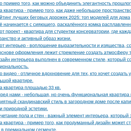
о пример того, как можно объединить элегантность прошло
а квартира - пример того, как даже небольшое пространство
йтинг лучших беговых дорожек 2025: топ моделей для дома
ё начинается с сияющего, раскалённого комка расплавленно
от проект - квартира для студентки консерватории, где каж
ранство и активный образ жизни.
от интерьер - воплощение выразительности и изящества, с
основе оформления лежит стремление создать атмосферу т
зайн интерьера выполнен в современном стиле, который соч
иональность.
о видео - отличное вдохновение для тех, кто хочет создат
ьшой квартире.
а квартира площадью 33 кв.
ред нами - небольшая, но очень функциональная квартира 
иятный скандинавский стиль в загородном доме после капит
 и природной эстетики.
четание пола и стен - важный элемент интерьера, который 
а квартира - пример того, как продуманный дизайн может 
 в премиальном сегменте.