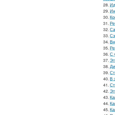
28.
Ид
29.
Ин
30.
Ко
31.
Ре
32.
Са
33.
Сэ
34.
Вн
35.
Ре
36.
С 
37.
Эт
38.
Ди
39.
Ст
40.
В 
41.
Ст
42.
Эт
43.
Ка
44.
Ка
45.
Ка