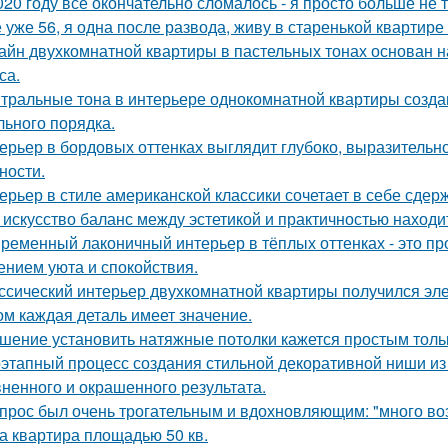
020 году всё окончательно сломалось - я просто больше не 
 уже 56, я одна после развода, живу в старенькой квартире 
айн двухкомнатной квартиры в пастельных тонах основан н
са.
тральные тона в интерьере однокомнатной квартиры созда
льного порядка.
ерьер в бордовых оттенках выглядит глубоко, выразительно
ности.
ерьер в стиле американской классики сочетает в себе сдер
 искусство баланс между эстетикой и практичностью находи
ременный лаконичный интерьер в тёплых оттенках - это пр
нием уюта и спокойствия.
ссический интерьер двухкомнатной квартиры получился эле
ом каждая деталь имеет значение.
шение установить натяжные потолки кажется простым тольк
этапный процесс создания стильной декоративной ниши из 
ненного и окрашенного результата.
прос был очень трогательным и вдохновляющим: "много возд
а квартира площадью 50 кв.