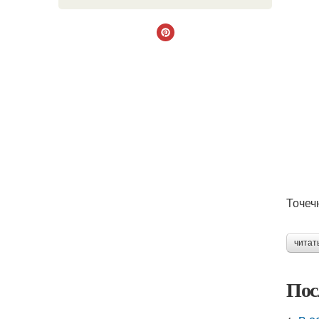
Точеч
читат
Пос