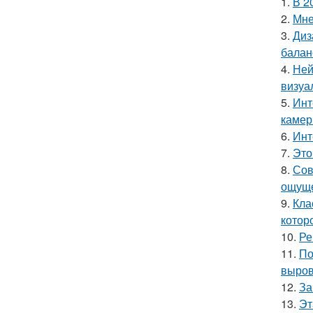
1.
В 2
2.
Мне
3.
Диз
балан
4.
Ней
визуа
5.
Инт
камер
6.
Инт
7.
Это
8.
Сов
ощуще
9.
Кла
котор
10.
Ре
11.
По
выров
12.
За
13.
Эт