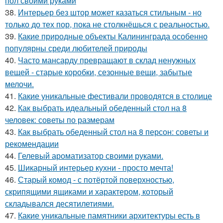
пол своими руками
38.
Интерьер без штор может казаться стильным - но
только до тех пор, пока не столкнёшься с реальностью.
39.
Какие природные объекты Калининграда особенно
популярны среди любителей природы
40.
Часто мансарду превращают в склад ненужных
вещей - старые коробки, сезонные вещи, забытые
мелочи.
41.
Какие уникальные фестивали проводятся в столице
42.
Как выбрать идеальный обеденный стол на 8
человек: советы по размерам
43.
Как выбрать обеденный стол на 8 персон: советы и
рекомендации
44.
Гелевый ароматизатор своими руками.
45.
Шикарный интерьер кухни - просто мечта!
46.
Старый комод - с потёртой поверхностью,
скрипящими ящиками и характером, который
складывался десятилетиями.
47.
Какие уникальные памятники архитектуры есть в