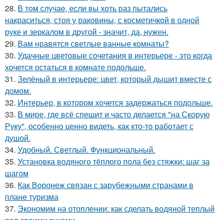
28.
В том случае, если вы хоть раз пытались
накраситься, стоя у раковины, с косметичкой в одной
руке и зеркалом в другой - значит, да, нужен.
29.
Вам нравятся светлые ванные комнаты?
30.
Удачные цветовые сочетания в интерьере - это когда
хочется остаться в комнате подольше.
31.
Зелёный в интерьере: цвет, который дышит вместе с
домом.
32.
Интерьер, в котором хочется задержаться подольше.
33.
В мире, где всё спешит и часто делается "на Скорую
Руку", особенно ценно видеть, как кто-то работает с
душой.
34.
Удобный. Светлый. Функциональный.
35.
Установка водяного тёплого пола без стяжки: шаг за
шагом
36.
Как Воронеж связан с зарубежными странами в
плане туризма
37.
Экономим на отоплении: как сделать водяной теплый