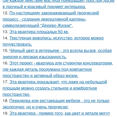
где каждое действие мастера превращает простые доски
в прочный и красивый предмет интерьера.
12.
По-настоящему завораживающий творческий
процесс - создание декоративной картины,
символизирующей "Дерево Жизни".
13.
Эта квартира площадью 50 кв.
14.
Текстурная живопись: искусство, которое можно
почувствовать.
15.
Чёрный цвет в интерьере - это всегда вызов, особая
энергия и дерзкая изысканность.
16.
Этот проект - квартира для студентки консерватории,
где каждая деталь продумана под компактное
пространство и активный образ жизни.
17.
Эта квартира доказывает, что даже на небольшой
площади можно создать стильное и комфортное
пространство.
18.
Переделка или реставрация мебели - это не только
экологично, но и очень творчески:
19.
Эта квартира - пример того, как цвет и детали могут