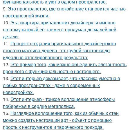
функциональность и уют в одном пространстве.
9.
Это пространство, где спокойствие становится частью
повседневной жизни.
10.
Эта квартира принадлежит дизайнеру, и именно
поэтому каждый её элемент продуман до малейшей
детали.
11.
Процесс создания оригинального дизайнерского
стола из массива дерева - от грубой заготовки до
идеально отполированного результата.
12.
Это пример того, как можно объединить элегантность
прошлого с функциональностью настоящего.
13.
Этот интерьер доказывает, что классика уместна в
любых пространствах - даже в современных
новостройках.
14.
Этот интерьер - тонкое воплощение атмосферы
побережья в сердце мегаполиса.
15.
Наглядное воплощение того, как из обычных стен
можно создать настоящий арт - объект с помощью
простых инструментов и творческого подхода.