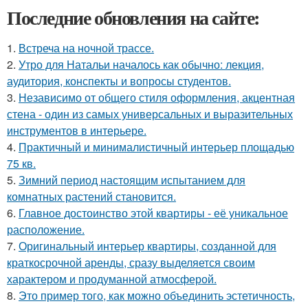
Последние обновления на сайте:
1.
Встреча на ночной трассе.
2.
Утро для Натальи началось как обычно: лекция,
аудитория, конспекты и вопросы студентов.
3.
Независимо от общего стиля оформления, акцентная
стена - один из самых универсальных и выразительных
инструментов в интерьере.
4.
Практичный и минималистичный интерьер площадью
75 кв.
5.
Зимний период настоящим испытанием для
комнатных растений становится.
6.
Главное достоинство этой квартиры - её уникальное
расположение.
7.
Оригинальный интерьер квартиры, созданной для
краткосрочной аренды, сразу выделяется своим
характером и продуманной атмосферой.
8.
Это пример того, как можно объединить эстетичность,