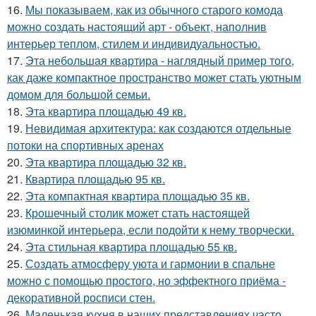
16.
Мы показываем, как из обычного старого комода
можно создать настоящий арт - объект, наполнив
интерьер теплом, стилем и индивидуальностью.
17.
Эта небольшая квартира - наглядный пример того,
как даже компактное пространство может стать уютным
домом для большой семьи.
18.
Эта квартира площадью 49 кв.
19.
Невидимая архитектура: как создаются отдельные
потоки на спортивных аренах
20.
Эта квартира площадью 32 кв.
21.
Квартира площадью 95 кв.
22.
Эта компактная квартира площадью 35 кв.
23.
Крошечный столик может стать настоящей
изюминкой интерьера, если подойти к нему творчески.
24.
Эта стильная квартира площадью 55 кв.
25.
Создать атмосферу уюта и гармонии в спальне
можно с помощью простого, но эффектного приёма -
декоративной росписи стен.
26.
Маленькая кухня в наших представлениях часто