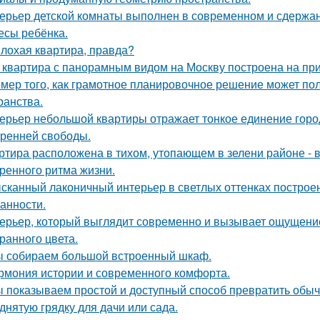
ерьер детской комнаты выполнен в современном и сдержа
есы ребёнка.
лохая квартира, правда?
 квартира с панорамным видом на Москву построена на при
мер того, как грамотное планировочное решение может по
ранства.
ерьер небольшой квартиры отражает тонкое единение горо
тренней свободы.
ртира расположена в тихом, утопающем в зелени районе - 
ренного ритма жизни.
сканный лаконичный интерьер в светлых оттенках построен
анности.
ерьер, который выглядит современно и вызывает ощущение
ранного цвета.
 собираем большой встроенный шкаф.
рмония истории и современного комфорта.
 показываем простой и доступный способ превратить обы
днятую грядку для дачи или сада.