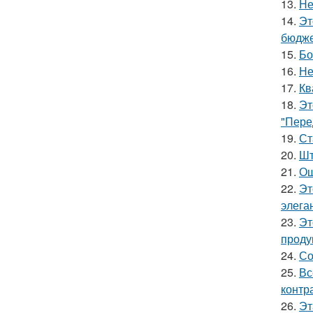
13.
Не
14.
Эт
бюдже
15.
Бо
16.
Не
17.
Кв
18.
Эт
"Пере
19.
Ст
20.
Шт
21.
Ош
22.
Эт
элега
23.
Эт
проду
24.
Со
25.
Вс
контр
26.
Эт