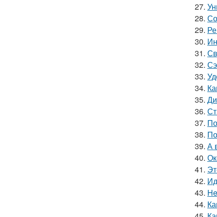
27.
Ун
28.
Со
29.
Ре
30.
Ин
31.
Св
32.
Сэ
33.
Уд
34.
Ка
35.
Ди
36.
Ст
37.
По
38.
По
39.
А 
40.
Ок
41.
Эт
42.
Ид
43.
He
44.
Ка
45.
Ка