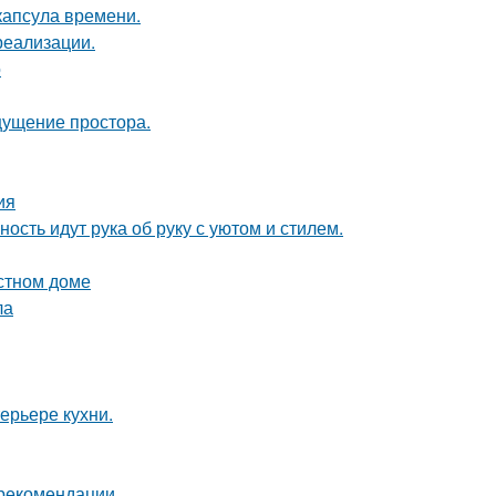
капсула времени.
реализации.
о
ощущение простора.
ия
ость идут рука об руку с уютом и стилем.
астном доме
ла
ерьере кухни.
 рекомендации