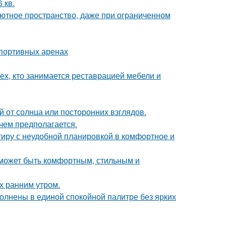
 кв.
 уютное пространство, даже при ограниченном
спортивных аренах
ех, кто занимается реставрацией мебели и
 от солнца или посторонних взглядов.
чем предполагается.
ртиру с неудобной планировкой в комфортное и
о может быть комфортным, стильным и
ох ранним утром.
олнены в единой спокойной палитре без ярких