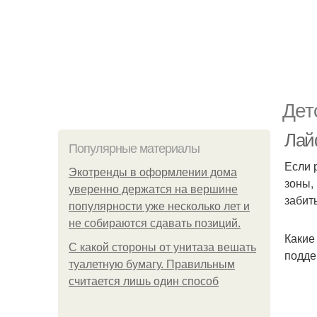
Дет
Лай
Популярные материалы
Если 
Экотренды в оформлении дома
зоны,
уверенно держатся на вершине
забит
популярности уже несколько лет и
не собираются сдавать позиций.
Какие
С какой стороны от унитаза вешать
подде
туалетную бумагу. Правильным
считается лишь один способ