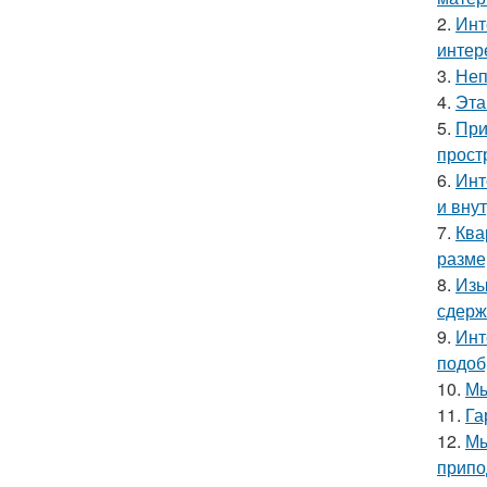
2.
Инт
интер
3.
Неп
4.
Эта
5.
При
прост
6.
Инт
и вну
7.
Ква
разме
8.
Изы
сдерж
9.
Инт
подоб
10.
Мы
11.
Га
12.
Мы
припо