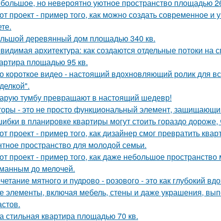
большое, но невероятно уютное пространство площадью 26
от проект - пример того, как можно создать современное и
те.
льшой деревянный дом площадью 340 кв.
видимая архитектура: как создаются отдельные потоки на 
артира площадью 95 кв.
о короткое видео - настоящий вдохновляющий ролик для вс
делкой".
арую тумбу превращают в настоящий шедевр!
оры - это не просто функциональный элемент, защищающий
ибки в планировке квартиры могут стоить гораздо дороже, 
от проект - пример того, как дизайнер смог превратить ква
нтное пространство для молодой семьи.
от проект - пример того, как даже небольшое пространств
манным до мелочей.
четание мятного и пудрово - розового - это как глубокий вд
е элементы, включая мебель, стены и даже украшения, вып
астов.
а стильная квартира площадью 70 кв.