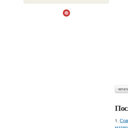
читат
Пос
1.
Сов
матер