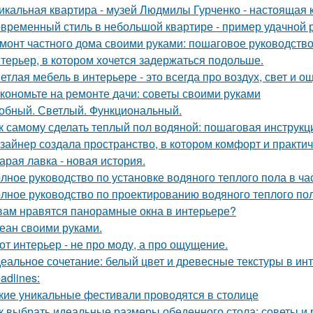
икальная квартира - музей Людмилы Гурченко - настоящая 
временный стиль в небольшой квартире - пример удачной 
монт частного дома своими руками: пошаговое руководств
терьер, в котором хочется задержаться подольше.
етлая мебель в интерьере - это всегда про воздух, свет и 
кономьте на ремонте дачи: советы своими руками
обный. Светлый. Функциональный.
к самому сделать теплый пол водяной: пошаговая инструкц
зайнер создала пространство, в котором комфорт и практичн
арая лавка - новая история.
лное руководство по установке водяного теплого пола в ч
лное руководство по проектированию водяного теплого по
вам нравятся панорамные окна в интерьере?
еан своими руками.
от интерьер - не про моду, а про ощущение.
еальное сочетание: белый цвет и древесные текстуры в инт
adlines:
кие уникальные фестивали проводятся в столице
к выбрать идеальные размеры обеденного стола: советы и