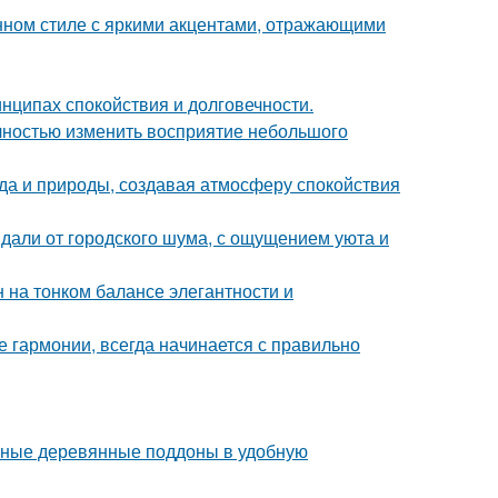
нном стиле с яркими акцентами, отражающими
нципах спокойствия и долговечности.
лностью изменить восприятие небольшого
да и природы, создавая атмосферу спокойствия
вдали от городского шума, с ощущением уюта и
 на тонком балансе элегантности и
 гармонии, всегда начинается с правильно
чные деревянные поддоны в удобную