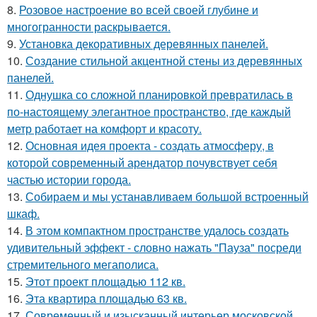
8.
Розовое настроение во всей своей глубине и
многогранности раскрывается.
9.
Установка декоративных деревянных панелей.
10.
Создание стильной акцентной стены из деревянных
панелей.
11.
Однушка со сложной планировкой превратилась в
по-настоящему элегантное пространство, где каждый
метр работает на комфорт и красоту.
12.
Основная идея проекта - создать атмосферу, в
которой современный арендатор почувствует себя
частью истории города.
13.
Собираем и мы устанавливаем большой встроенный
шкаф.
14.
В этом компактном пространстве удалось создать
удивительный эффект - словно нажать "Пауза" посреди
стремительного мегаполиса.
15.
Этот проект площадью 112 кв.
16.
Эта квартира площадью 63 кв.
17.
Современный и изысканный интерьер московской