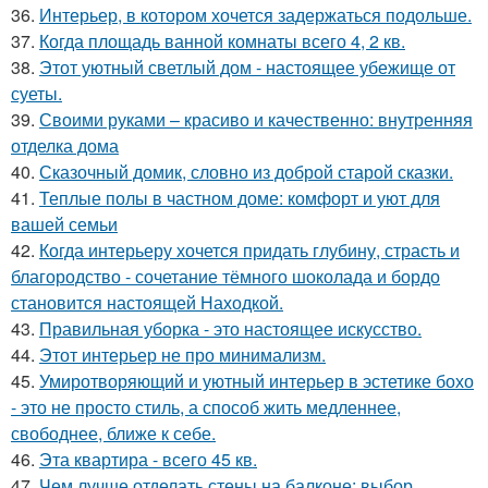
36.
Интерьер, в котором хочется задержаться подольше.
37.
Когда площадь ванной комнаты всего 4, 2 кв.
38.
Этот уютный светлый дом - настоящее убежище от
суеты.
39.
Своими руками – красиво и качественно: внутренняя
отделка дома
40.
Сказочный домик, словно из доброй старой сказки.
41.
Теплые полы в частном доме: комфорт и уют для
вашей семьи
42.
Когда интерьеру хочется придать глубину, страсть и
благородство - сочетание тёмного шоколада и бордо
становится настоящей Находкой.
43.
Правильная уборка - это настоящее искусство.
44.
Этот интерьер не про минимализм.
45.
Умиротворяющий и уютный интерьер в эстетике бохо
- это не просто стиль, а способ жить медленнее,
свободнее, ближе к себе.
46.
Эта квартира - всего 45 кв.
47.
Чем лучше отделать стены на балконе: выбор