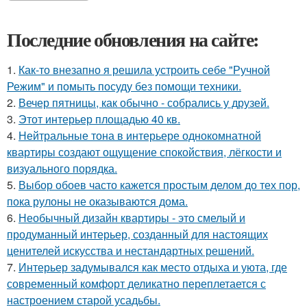
Последние обновления на сайте:
1.
Как-то внезапно я решила устроить себе "Ручной
Режим" и помыть посуду без помощи техники.
2.
Вечер пятницы, как обычно - собрались у друзей.
3.
Этот интерьер площадью 40 кв.
4.
Нейтральные тона в интерьере однокомнатной
квартиры создают ощущение спокойствия, лёгкости и
визуального порядка.
5.
Выбор обоев часто кажется простым делом до тех пор,
пока рулоны не оказываются дома.
6.
Необычный дизайн квартиры - это смелый и
продуманный интерьер, созданный для настоящих
ценителей искусства и нестандартных решений.
7.
Интерьер задумывался как место отдыха и уюта, где
современный комфорт деликатно переплетается с
настроением старой усадьбы.