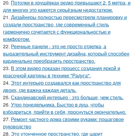
20.
Потолки в хрущёвках редко превышают 2, 5 метра, и
для многих это кажется серьёзным недостатком.
21.
Дизайнеры полностью пересмотрели планировку и
создали пространство, где современный стиль
гармонично сочетается с функциональностью и
комфортом.
22.
Реечные панели - это не просто отделка, а
выразительный инструмент дизайна, который способен
кардинально преобразить пространство.
23.
В этом видео показан процесс создания яркой и
красочной картины в технике "Радуга".
24.
Этот интерьер создавался как пространство для
двоих, где важна каждая деталь.
25.
Скандинавский интерьер - это больше, чем стиль.
26.
Утро понедельника. Быстро в душ, чтобы
взбодриться, прийти в себя, проснуться окончательно.
27.
Ремонт частного дома своими руками: пошаговое
руководство
28.
Это утонченное пространство, где царит