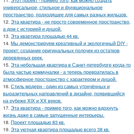
11.
Этот проект - пример того, как можно создать
универсальное, стильное и функциональное
пространство, подходящее для самых разных жильцов.
12.
Эта квартира - не просто современное пространство,
а дом с историей и душой.
13.
Эта квартира площадью 44 кв.
14.
Мы демонстрируем креативный и экологичный DIY -
проект: создание оригинальных полочек из остатков
деревянных реек.
15.
Эта небольшая квартира в Санкт-петербурге когда-то
была частью коммуналки - а теперь превратилась в
атмосферное пространство с характером и душой.
16.
Стиль модерн - один из самых утончённых и
выразительных направлений в дизайне, появившийся
на рубеже XIX и XX веков.
17.
Эта квартира - пример того, как можно вдохнуть
жизнь даже в самые запущенные интерьеры.
18.
Проект площадью 83 кв.
19.
Эта уютная квартира площадью всего 38 кв.