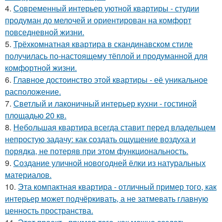
4.
Современный интерьер уютной квартиры - студии
продуман до мелочей и ориентирован на комфорт
повседневной жизни.
5.
Трёхкомнатная квартира в скандинавском стиле
получилась по-настоящему тёплой и продуманной для
комфортной жизни.
6.
Главное достоинство этой квартиры - её уникальное
расположение.
7.
Светлый и лаконичный интерьер кухни - гостиной
площадью 20 кв.
8.
Небольшая квартира всегда ставит перед владельцем
непростую задачу: как создать ощущение воздуха и
порядка, не потеряв при этом функциональность.
9.
Создание уличной новогодней ёлки из натуральных
материалов.
10.
Эта компактная квартира - отличный пример того, как
интерьер может подчёркивать, а не затмевать главную
ценность пространства.