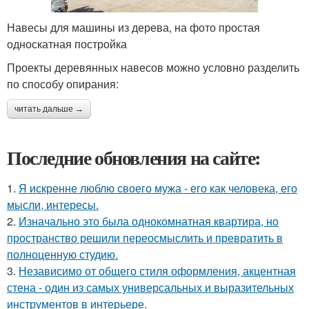
Навесы для машины из дерева, на фото простая
односкатная постройка
Проекты деревянных навесов можно условно разделить
по способу опирания:
читать дальше →
Последние обновления на сайте:
1.
Я искренне люблю своего мужа - его как человека, его
мысли, интересы.
2.
Изначально это была однокомнатная квартира, но
пространство решили переосмыслить и превратить в
полноценную студию.
3.
Независимо от общего стиля оформления, акцентная
стена - один из самых универсальных и выразительных
инструментов в интерьере.