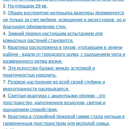
2.
На площади 29 кв.
3.
Общее восприятие интерьера квартиры формируется
не только за счет мебели, освещения и аксессуаров, но и
благодаря оформлению стен.
4.
Зимний период настоящим испытанием для
комнатных растений становится.
5.
Квартира расположена в тихом, утопающем в зелени
районе - вдали от городского шума, с ощущением уюта и
размеренного ритма жизни.
6.
Это искусство баланс между эстетикой и
практичностью находить.
7.
Розовое настроение во всей своей глубине и
многогранности раскрывается.
8.
Светлая квартира с акцентными обоями - это
пространство, наполненное воздухом, светом и
ощущением спокойствия.
9.
Квартира в спокойной бежевой гамме стала уютным и
гармоничным пространством для молодой семьи.