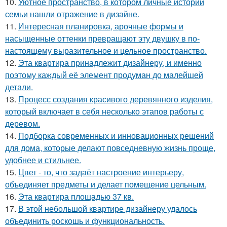
10.
Уютное пространство, в котором личные истории
семьи нашли отражение в дизайне.
11.
Интересная планировка, арочные формы и
насыщенные оттенки превращают эту двушку в по-
настоящему выразительное и цельное пространство.
12.
Эта квартира принадлежит дизайнеру, и именно
поэтому каждый её элемент продуман до малейшей
детали.
13.
Процесс создания красивого деревянного изделия,
который включает в себя несколько этапов работы с
деревом.
14.
Подборка современных и инновационных решений
для дома, которые делают повседневную жизнь проще,
удобнее и стильнее.
15.
Цвет - то, что задаёт настроение интерьеру,
объединяет предметы и делает помещение цельным.
16.
Эта квартира площадью 37 кв.
17.
В этой небольшой квартире дизайнеру удалось
объединить роскошь и функциональность.