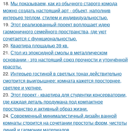
18.
Мы показываем, как из обычного старого комода
можно создать настоящий арт - объект, наполнив
интерьер теплом, стилем и индивидуальностью.
19.
Этот реализованный проект воплощает идею
гармоничного семейного пространства, где уют
сочетается с функциональностью.
20.
Квартира площадью 39 кв.
21.
Стол из эпоксидной смолы в металлическом
основании - это настоящий союз прочности и утончённой
красоты.
22.
Интерьер гостиной в светлых тонах действительно
смотрится выигрышнее: комната кажется просторнее,
светлее и уютнее.
23.
Этот проект - квартира для студентки консерватории,
где каждая деталь продумана под компактное
пространство и активный образ жизни.
24.
Современный минималистичный дизайн ванной
комнаты строится на сочетании простоты форм, чистоты
линий и гармонии материалов.