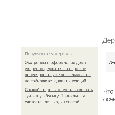
Дер
Популярные материалы
Де
Экотренды в оформлении дома
уверенно держатся на вершине
популярности уже несколько лет и
не собираются сдавать позиций.
С какой стороны от унитаза вешать
Что 
туалетную бумагу. Правильным
осе
считается лишь один способ