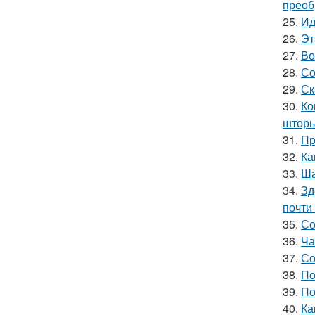
преоб
25.
Ид
26.
Эт
27.
Во
28.
Со
29.
Ск
30.
Ко
шторы
31.
Пр
32.
Ка
33.
Ша
34.
Зд
почти
35.
Со
36.
Ча
37.
Со
38.
По
39.
По
40.
Ка