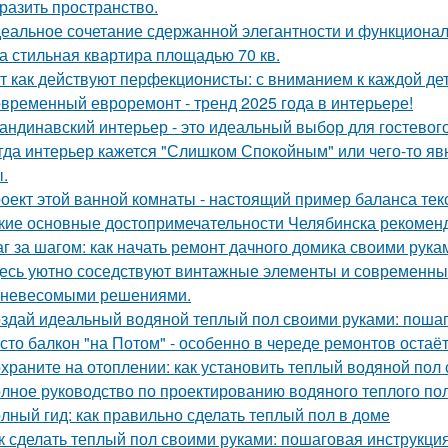
разить пространство.
еальное сочетание сдержанной элегантности и функционал
а стильная квартира площадью 70 кв.
т как действуют перфекционисты: с вниманием к каждой дет
временный евроремонт - тренд 2025 года в интерьере!
андинавский интерьер - это идеальный выбор для гостевог
гда интерьер кажется "Слишком Спокойным" или чего-то явн
.
оект этой ванной комнаты - настоящий пример баланса текс
кие основные достопримечательности Челябинска рекоменд
г за шагом: как начать ремонт дачного домика своими рука
есь уютно соседствуют винтажные элементы и современный
 невесомыми решениями.
здай идеальный водяной теплый пол своими руками: пошаг
сто балкон "на Потом" - особенно в череде ремонтов остаёт
храните на отоплении: как установить теплый водяной пол
лное руководство по проектированию водяного теплого по
лный гид: как правильно сделать теплый пол в доме
к сделать теплый пол своими руками: пошаговая инструкц