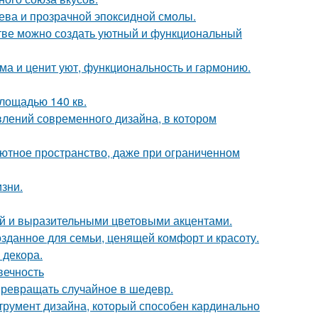
рева и прозрачной эпоксидной смолы.
нстве можно создать уютный и функциональный
ома и ценит уют, функциональность и гармонию.
лощадью 140 кв.
влений современного дизайна, в котором
 уютное пространство, даже при ограниченном
зни.
ой и выразительными цветовыми акцентами.
озданное для семьи, ценящей комфорт и красоту.
 декора.
вечность
 превращать случайное в шедевр.
струмент дизайна, который способен кардинально