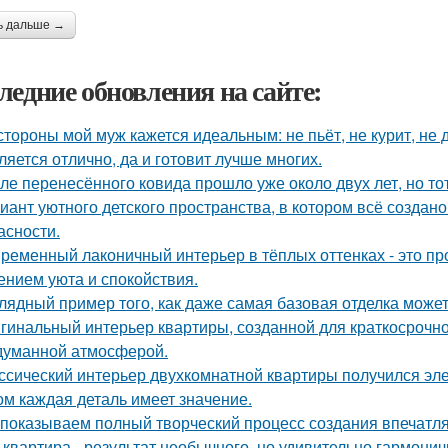
ь дальше →
ледние обновления на сайте:
стороны мой муж кажется идеальным: не пьёт, не курит, не 
ляется отлично, да и готовит лучше многих.
ле перенесённого ковида прошло уже около двух лет, но тот
иант уютного детского пространства, в котором всё создан
асности.
ременный лаконичный интерьер в тёплых оттенках - это пр
нием уюта и спокойствия.
лядный пример того, как даже самая базовая отделка может
гинальный интерьер квартиры, созданной для краткосрочн
думанной атмосферой.
ссический интерьер двухкомнатной квартиры получился эле
ом каждая деталь имеет значение.
показываем полный творческий процесс создания впечатл
 квартира - результат необычного, но удивительно гармонич