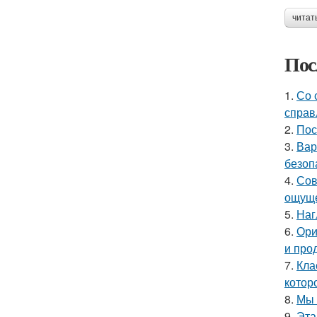
читат
Пос
1.
Со 
справ
2.
Пос
3.
Вар
безоп
4.
Сов
ощуще
5.
Наг
6.
Ори
и про
7.
Кла
котор
8.
Мы 
9.
Эта