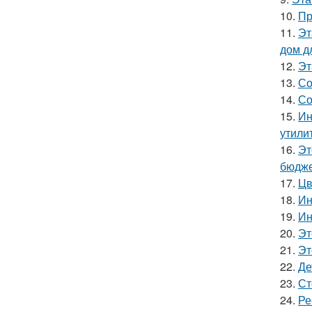
10.
Пр
11.
Эт
дом д
12.
Эт
13.
Со
14.
Со
15.
Ин
утили
16.
Эт
бюдже
17.
Цв
18.
Ин
19.
Ин
20.
Эт
21.
Эт
22.
Де
23.
Ст
24.
Ре