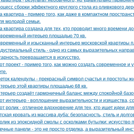
оцесс сборки эффектного круглого стола из оливкового де
а квартира - пример того, как даже в компактном простра
ля молодой семьи.
а квартира создана для тех, кто проводит много времени д
временный интерьер площадью 70 кв.
временный и изысканный интерьер московской квартиры п
дустриальный стиль - одно из самых выразительных напра
тарность превращается в искусство.
от проект - пример того, как можно создать современное и
те.
еток календулы - прекрасный символ счастья и простоты жи
терьер этой квартиры площадью 68 кв.
терьер создаёт гармоничный баланс между спокойной баз
от интерьер - воплощение выразительности и изящества, с
от ролик - отличное вдохновение для тех, кто ищет идеи для
тская кровать из массива дуба: безопасность, стиль и долго
олик из эпоксидной смолы с осколками бутылки: искусство
ечные панели - это не просто отделка, а выразительный ин