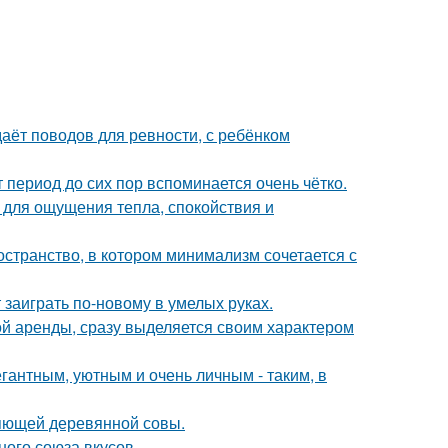
даёт поводов для ревности, с ребёнком
 период до сих пор вспоминается очень чётко.
о для ощущения тепла, спокойствия и
остранство, в котором минимализм сочетается с
 заиграть по-новому в умелых руках.
ой аренды, сразу выделяется своим характером
гантным, уютным и очень личным - таким, в
яющей деревянной совы.
ного союза вкусов.