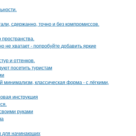
ьности.
али, сдержанно, точно и без компромиссов.
о пространства.
о не хватает - попробуйте добавить яркие
тур и оттенков.
уют посетить туристам
ми
 минимализм, классическая форма - с лёгкими,
овая инструкция
ся.
 своими руками
ла
ия для начинающих