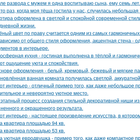
ле развода с мужем я одна воспитываю сына, ему семь лет
-то раз, когда моя тёща гостила у нас, случилась небольшая
ртира оформлена в светлой и спокойной современной стил
дневной жизни.
ёный цвет по праву считается одним из самых гармоничных
ависимо от общего стиля оформления, акцентная стена - о
ументов в интерьере.
осферная кухня - гостиная выполнена в тёплой и гармоничн
ют ощущение уюта и спокойствия.
снове оформления - белый, кремовый, бежевый и мягкие па
новлённая ванная комната получилась светлой, аккуратной
от интерьер - отличный пример того, как даже небольшое 
ительное и невероятно уютное место.
этапный процесс создания стильной декоративной ниши из 
ненного и окрашенного результата.
от интерьер - настоящее произведение искусства, в которо
а квартира площадью 94 кв.
а квартира площадью 53 кв.
а уютная евродвушка - пример того, как даже компактное п