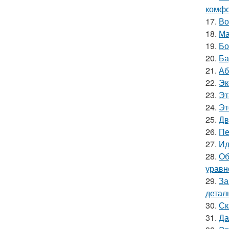
комфо
17.
Во
18.
Ма
19.
Бо
20.
Ба
21.
Аб
22.
Эк
23.
Эт
24.
Эт
25.
Дв
26.
Пе
27.
Ид
28.
Об
уравн
29.
За
детал
30.
Ск
31.
Да