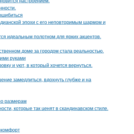
тановится настроением.
нности.
 ошибиться
рдианской эпохи с его неповторимым шармом и
ся идеальным полотном для ярких акцентов.
бственном доме за городом стала реальностью.
оими руками
вку и уют, в который хочется вернуться.
ение замедлиться, вдохнуть глубже и на
по размерам
ости, которые так ценят в скандинавском стиле.
и комфорт