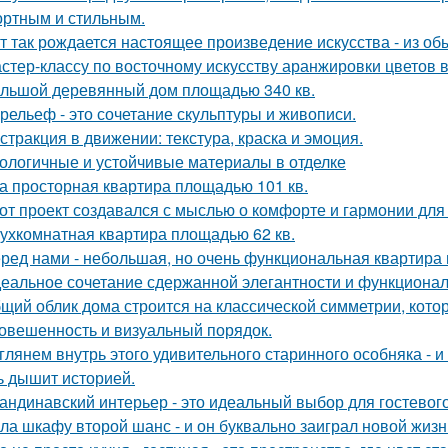
ртным и стильным.
т так рождается настоящее произведение искусства - из об
стер-классу по восточному искусству аранжировки цветов в
льшой деревянный дом площадью 340 кв.
рельеф - это сочетание скульптуры и живописи.
стракция в движении: текстура, краска и эмоция.
ологичные и устойчивые материалы в отделке
а просторная квартира площадью 101 кв.
от проект создавался с мыслью о комфорте и гармонии для 
ухкомнатная квартира площадью 62 кв.
ред нами - небольшая, но очень функциональная квартира 
еальное сочетание сдержанной элегантности и функционал
щий облик дома строится на классической симметрии, кото
овешенность и визуальный порядок.
глянем внутрь этого удивительного старинного особняка - и
ь дышит историей.
андинавский интерьер - это идеальный выбор для гостевог
ла шкафу второй шанс - и он буквально заиграл новой жизн