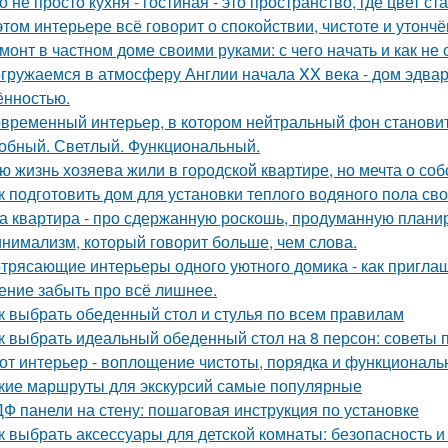
о не просто кухня - гостиная - это пространство, где цвет с
этом интерьере всё говорит о спокойствии, чистоте и утончё
монт в частном доме своими руками: с чего начать и как не
гружаемся в атмосферу Англии начала XX века - дом эдва
ённостью.
временный интерьер, в котором нейтральный фон становит
обный. Светлый. Функциональный.
ю жизнь хозяева жили в городской квартире, но мечта о со
к подготовить дом для установки теплого водяного пола св
а квартира - про сдержанную роскошь, продуманную планиро
нимализм, который говорит больше, чем слова.
трясающие интерьеры одного уютного домика - как приглаш
ение забыть про всё лишнее.
к выбрать обеденный стол и стулья по всем правилам
к выбрать идеальный обеденный стол на 8 персон: советы 
от интерьер - воплощение чистоты, порядка и функциональн
кие маршруты для экскурсий самые популярные
Ф панели на стену: пошаговая инструкция по установке
к выбрать аксессуары для детской комнаты: безопасность 