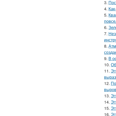
3.
Пос
4.
Как
5.
Ква
повсе
6.
Зел
7.
Нез
инстр
8.
Атм
созда
9.
В о
10.
Об
11.
Эт
выраз
12.
По
выров
13.
Эт
14.
Эт
15.
Эт
16.
Эт