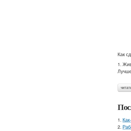
Как с
1. Жи
Лучше
читат
Пос
1.
Как
2.
Раб