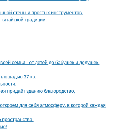
ычной стены и простых инструментов.
 китайской традиции.
всей семьи - от детей до бабушек и дедушек.
площадью 37 кв.
ьности.
рая придаёт зданию благородство,
 откроем для себя атмосферу, в которой каждая
о пространства.
ью!