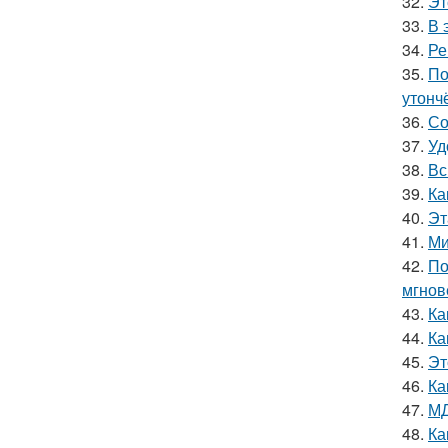
32.
Эт
33.
В 
34.
Ре
35.
По
утонч
36.
Со
37.
Уд
38.
Вс
39.
Ка
40.
Эт
41.
Ми
42.
По
мгнов
43.
Ка
44.
Ка
45.
Эт
46.
Ка
47.
МД
48.
Ка