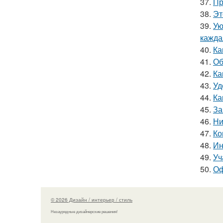
37.
Пр
38.
Эт
39.
Ую
кажда
40.
Ка
41.
Об
42.
Ка
43.
Уд
44.
Ка
45.
За
46.
Ни
47.
Ко
48.
Ин
49.
Уч
50.
Оф
© 2026 Дизайн / интерьер / стиль
Незаурядные дизайнерские решения!