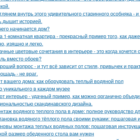
кой.
глянем внутрь этого удивительного старинного особняка - и
ь дышит историей.
чего начинается дом?
а 1-комнатная квартира - прекрасный пример того, как да
о, изящно и легко.
ачные цветовые сочетания в интерьере - это когда хочется 
ль вместо обоев?
роший вопрос - и тут всё зависит от стиля, привычек и прак
ощадь - не враг.
т вашего дома: как оборудовать теплый водяной пол
о уникального в каждом музее
от интерьер - удачный пример, как можно органично объед
иональностью скандинавского дизайна.
нтаж водяного теплого пола в доме: полное руководство 
тановка водяного тёплого пола своими руками: пошаговая 
новы монтажа теплых водяных полов: пошаговая инструкц
кой размер обеденного стола вам нужен