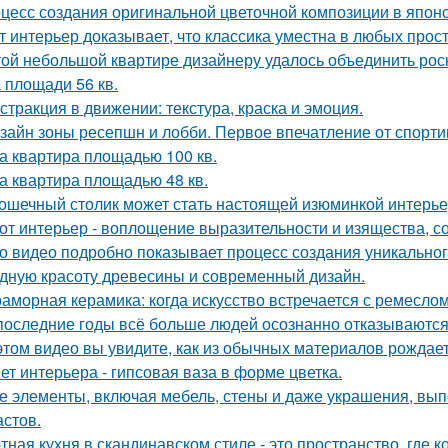
цесс создания оригинальной цветочной композиции в японс
т интерьер доказывает, что классика уместна в любых прос
той небольшой квартире дизайнеру удалось объединить рос
 площади 56 кв.
стракция в движении: текстура, краска и эмоция.
зайн зоны ресепшн и лобби. Первое впечатление от спорт
а квартира площадью 100 кв.
а квартира площадью 48 кв.
ошечный столик может стать настоящей изюминкой интерьер
от интерьер - воплощение выразительности и изящества, с
о видео подробно показывает процесс создания уникального
дную красоту древесины и современный дизайн.
аморная керамика: когда искусство встречается с ремеслом
последние годы всё больше людей осознанно отказываются 
этом видео вы увидите, как из обычных материалов рожда
ет интерьера - гипсовая ваза в форме цветка.
е элементы, включая мебель, стены и даже украшения, вып
астов.
тная кухня в скандинавском стиле - это пространство, где 