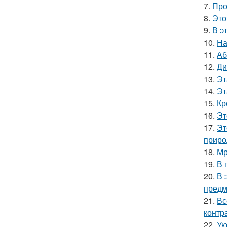
7.
Про
8.
Это
9.
В э
10.
На
11.
Аб
12.
Ди
13.
Эт
14.
Эт
15.
Кр
16.
Эт
17.
Эт
приро
18.
Мр
19.
В 
20.
В 
предм
21.
Вс
контр
22.
Ую