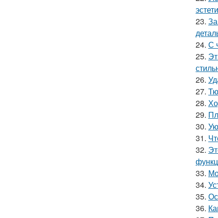
эстети
23.
За
детал
24.
С 
25.
Эт
стильн
26.
Уд
27.
Тю
28.
Хо
29.
Пл
30.
Ую
31.
Чт
32.
Эт
функц
33.
Мо
34.
Ус
35.
Ос
36.
Ка