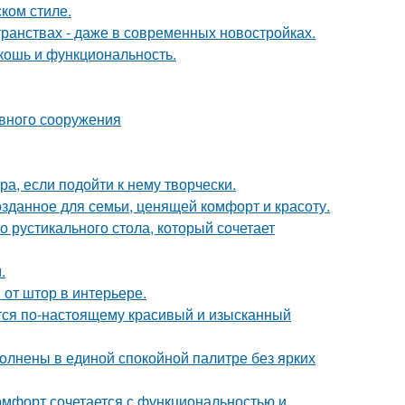
ком стиле.
транствах - даже в современных новостройках.
кошь и функциональность.
ивного сооружения
а, если подойти к нему творчески.
озданное для семьи, ценящей комфорт и красоту.
 рустикального стола, который сочетает
.
от штор в интерьере.
ется по-настоящему красивый и изысканный
олнены в единой спокойной палитре без ярких
комфорт сочетается с функциональностью и