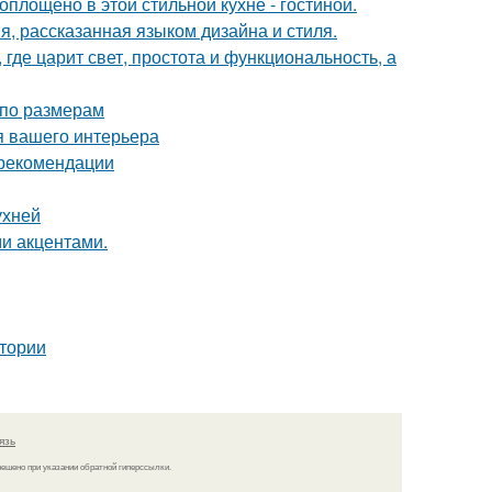
воплощено в этой стильной кухне - гостиной.
я, рассказанная языком дизайна и стиля.
где царит свет, простота и функциональность, а
 по размерам
я вашего интерьера
 рекомендации
ухней
ми акцентами.
тории
язь
решено при указании обратной гиперссылки.