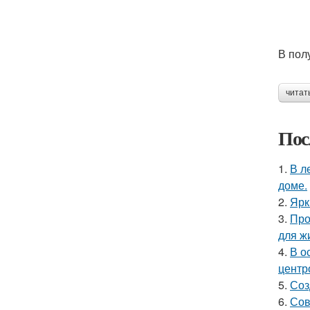
В пол
читат
Пос
1.
В л
доме.
2.
Ярк
3.
Про
для ж
4.
В о
центр
5.
Соз
6.
Сов