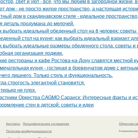
остор, свет и уют - всё, что мы любим в загородной жизни, 
от дом - не просто жилое пространство, а настоящая истори
тный дом в скандинавском стиле - идеальное пространство, 
я деталь продумана до мелочей.
к выбрать идеальный обеденный стол на 8 человек: советы
еденный стол на кухне: как выбрать идеальный вариант дл
к выбрать идеальные размеры обеденного стола: советы и
обная организация лоджии.
кие рестораны и кафе Ростова-на-Дону славятся местной к
мечательная кухня - гостиная в бревенчатом доме с мятны
чего лишнего. Только стиль и функциональность.
гда строгость элегантной становится.
терьер не плох.
астники Оркестра CAGMO Саранск: Интересные факты и ис
ормление стен в детской: советы и идеи
Контакты
Пользовательское соглашение
Обратная св
Политика конфидециальности
Копирование раз