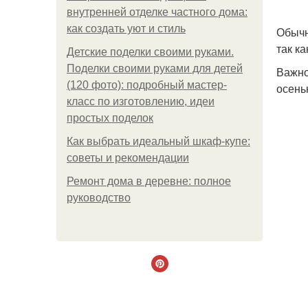
внутренней отделке частного дома:
как создать уют и стиль
Обычн
так к
Детские поделки своими руками.
Поделки своими руками для детей
Важно
(120 фото): подробный мастер-
осень
класс по изготовлению, идеи
простых поделок
Как выбрать идеальный шкаф-купе:
советы и рекомендации
Ремонт дома в деревне: полное
руководство