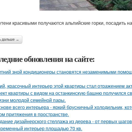
утени красивыми получаются альпийские горки, посадить н
ь дальше →
ледние обновления на сайте:
етний зной кондиционеры становятся незаменимыми помощ
ий, красочный интерьер этой квартиры стал отражением ак
ект квартиры с видом на останкинскую башню получился с
изни молодой семейной пары.
снове всего интерьера - яркий брусничный холодильник, к
ом притяжения в пространстве.
дание дизайнерского стеллажа из дерева - от первых шагов 
ременный интерьер площадью 70 кв.