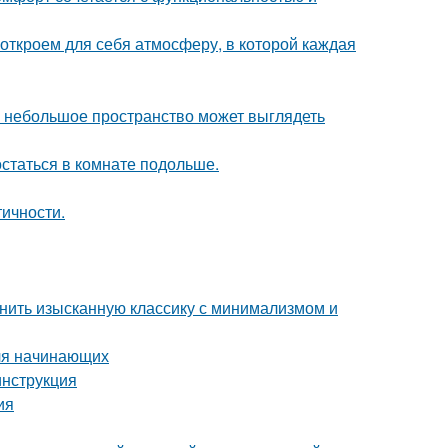
 откроем для себя атмосферу, в которой каждая
же небольшое пространство может выглядеть
остаться в комнате подольше.
тичности.
инить изысканную классику с минимализмом и
для начинающих
инструкция
ия