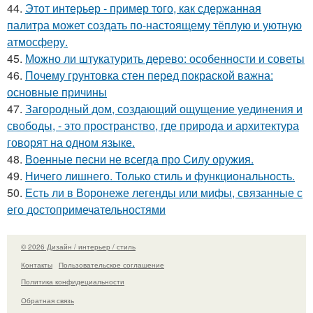
44.
Этот интерьер - пример того, как сдержанная
палитра может создать по-настоящему тёплую и уютную
атмосферу.
45.
Можно ли штукатурить дерево: особенности и советы
46.
Почему грунтовка стен перед покраской важна:
основные причины
47.
Загородный дом, создающий ощущение уединения и
свободы, - это пространство, где природа и архитектура
говорят на одном языке.
48.
Военные песни не всегда про Силу оружия.
49.
Ничего лишнего. Только стиль и функциональность.
50.
Есть ли в Воронеже легенды или мифы, связанные с
его достопримечательностями
© 2026 Дизайн / интерьер / стиль
Контакты
Пользовательское соглашение
Политика конфидециальности
Обратная связь