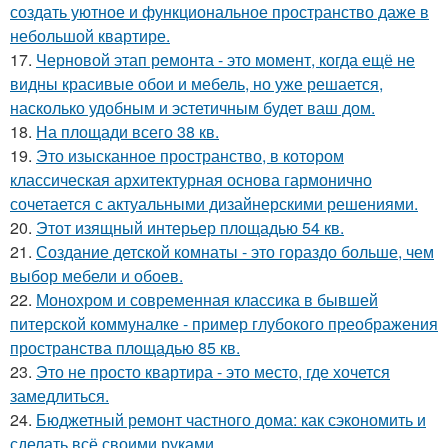
создать уютное и функциональное пространство даже в
небольшой квартире.
17.
Черновой этап ремонта - это момент, когда ещё не
видны красивые обои и мебель, но уже решается,
насколько удобным и эстетичным будет ваш дом.
18.
На площади всего 38 кв.
19.
Это изысканное пространство, в котором
классическая архитектурная основа гармонично
сочетается с актуальными дизайнерскими решениями.
20.
Этот изящный интерьер площадью 54 кв.
21.
Создание детской комнаты - это гораздо больше, чем
выбор мебели и обоев.
22.
Монохром и современная классика в бывшей
питерской коммуналке - пример глубокого преображения
пространства площадью 85 кв.
23.
Это не просто квартира - это место, где хочется
замедлиться.
24.
Бюджетный ремонт частного дома: как сэкономить и
сделать всё своими руками