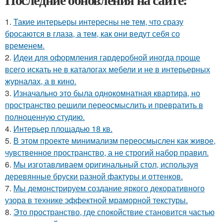
1.
Такие интерьеры интересны не тем, что сразу
бросаются в глаза, а тем, как они ведут себя со
временем.
2.
Идеи для оформления гардеробной иногда проще
всего искать не в каталогах мебели и не в интерьерных
журналах, а в кино.
3.
Изначально это была однокомнатная квартира, но
пространство решили переосмыслить и превратить в
полноценную студию.
4.
Интерьер площадью 18 кв.
5.
В этом проекте минимализм переосмыслен как живое,
чувственное пространство, а не строгий набор правил.
6.
Мы изготавливаем оригинальный стол, используя
деревянные бруски разной фактуры и оттенков.
7.
Мы демонстрируем создание яркого декоративного
узора в технике эффектной мраморной текстуры.
8.
Это пространство, где спокойствие становится частью