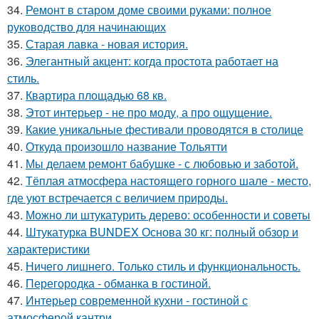
34.
Ремонт в старом доме своими руками: полное
руководство для начинающих
35.
Старая лавка - новая история.
36.
Элегантный акцент: когда простота работает на
стиль.
37.
Квартира площадью 68 кв.
38.
Этот интерьер - не про моду, а про ощущение.
39.
Какие уникальные фестивали проводятся в столице
40.
Откуда произошло название Тольятти
41.
Мы делаем ремонт бабушке - с любовью и заботой.
42.
Тёплая атмосфера настоящего горного шале - место,
где уют встречается с величием природы.
43.
Можно ли штукатурить дерево: особенности и советы
44.
Штукатурка BUNDEX Основа 30 кг: полный обзор и
характеристики
45.
Ничего лишнего. Только стиль и функциональность.
46.
Перегородка - обманка в гостиной.
47.
Интерьер современной кухни - гостиной с
атмосферой кантри.