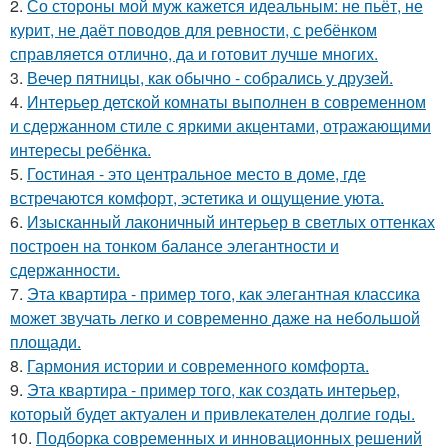
2.
Со стороны мой муж кажется идеальным: не пьёт, не
курит, не даёт поводов для ревности, с ребёнком
справляется отлично, да и готовит лучше многих.
3.
Вечер пятницы, как обычно - собрались у друзей.
4.
Интерьер детской комнаты выполнен в современном
и сдержанном стиле с яркими акцентами, отражающими
интересы ребёнка.
5.
Гостиная - это центральное место в доме, где
встречаются комфорт, эстетика и ощущение уюта.
6.
Изысканный лаконичный интерьер в светлых оттенках
построен на тонком балансе элегантности и
сдержанности.
7.
Эта квартира - пример того, как элегантная классика
может звучать легко и современно даже на небольшой
площади.
8.
Гармония истории и современного комфорта.
9.
Эта квартира - пример того, как создать интерьер,
который будет актуален и привлекателен долгие годы.
10.
Подборка современных и инновационных решений