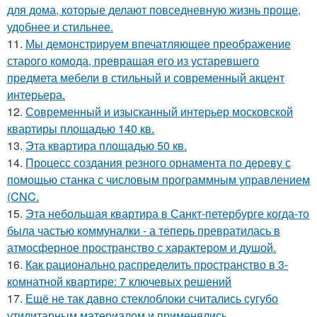
для дома, которые делают повседневную жизнь проще,
удобнее и стильнее.
11.
Мы демонстрируем впечатляющее преображение
старого комода, превращая его из устаревшего
предмета мебели в стильный и современный акцент
интерьера.
12.
Современный и изысканный интерьер московской
квартиры площадью 140 кв.
13.
Эта квартира площадью 50 кв.
14.
Процесс создания резного орнамента по дереву с
помощью станка с числовым программным управлением
(CNC.
15.
Эта небольшая квартира в Санкт-петербурге когда-то
была частью коммуналки - а теперь превратилась в
атмосферное пространство с характером и душой.
16.
Как рационально распределить пространство в 3-
комнатной квартире: 7 ключевых решений
17.
Ещё не так давно стеклоблоки считались сугубо
утилитарным материалом и применялись