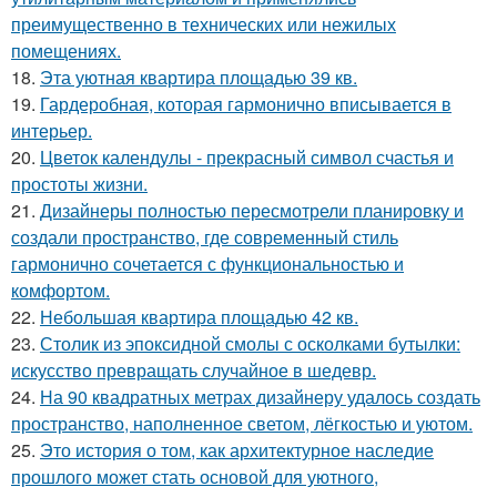
преимущественно в технических или нежилых
помещениях.
18.
Эта уютная квартира площадью 39 кв.
19.
Гардеробная, которая гармонично вписывается в
интерьер.
20.
Цветок календулы - прекрасный символ счастья и
простоты жизни.
21.
Дизайнеры полностью пересмотрели планировку и
создали пространство, где современный стиль
гармонично сочетается с функциональностью и
комфортом.
22.
Небольшая квартира площадью 42 кв.
23.
Столик из эпоксидной смолы с осколками бутылки:
искусство превращать случайное в шедевр.
24.
На 90 квадратных метрах дизайнеру удалось создать
пространство, наполненное светом, лёгкостью и уютом.
25.
Это история о том, как архитектурное наследие
прошлого может стать основой для уютного,