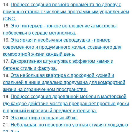
14.
Процесс создания резного орнамента по дереву с
помощью станка с числовым программным управлением
(CNC.
15.
Этот интерьер - тонкое воплощение атмосферы
побережья в сердце мегаполиса.
16.
Эта яркая и необычная евродвушка - пример
современного и продуманного жилья, созданного для
комфортной жизни каждый день.
17.
Декоративная штукатурка с эффектом камня и
бетона: стиль и фактура.
18.
Эта небольшая квартира с проходной кухней и
спальней в нише идеально продумана для комфортной
жизни на ограниченном пространстве.
19.
Процесс создания деревянной мебели в мастерской,
где каждое действие мастера превращает простые доски
в прочный и красивый предмет интерьера.
20.
Эта квартира площадью 49 кв.
21.
Небольшая, но невероятно уютная студия площадью
22, 3 кв.