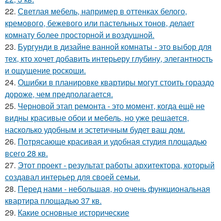
22.
Светлая мебель, например в оттенках белого,
кремового, бежевого или пастельных тонов, делает
комнату более просторной и воздушной.
23.
Бургунди в дизайне ванной комнаты - это выбор для
тех, кто хочет добавить интерьеру глубину, элегантность
и ощущение роскоши.
24.
Ошибки в планировке квартиры могут стоить гораздо
дороже, чем предполагается.
25.
Черновой этап ремонта - это момент, когда ещё не
видны красивые обои и мебель, но уже решается,
насколько удобным и эстетичным будет ваш дом.
26.
Потрясающе красивая и удобная студия площадью
всего 28 кв.
27.
Этот проект - результат работы архитектора, который
создавал интерьер для своей семьи.
28.
Перед нами - небольшая, но очень функциональная
квартира площадью 37 кв.
29.
Какие основные исторические