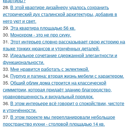
квартиры?
28.
В этой квартире дизайнеру удалось сохранить
исторический дух сталинской архитектуры, добавив в
него уют и свет.
29.
Эта квартира площадью 56 кв.
30.
Монохром - это не про скуку.
31.
Этот интерьер словно рассказывает свою историю на
языке тонких нюансов и утончённых деталей.
32.
Идеальное сочетание сдержанной элегантности и
функциональности.
33.
Мне нравится работать с эклектикой.
34.
Пурпур и патина: вторая жизнь мебели с характером.
35.
Общий облик дома строится на классической
симметрии, которая придаёт зданию благородство,
уравновешенность и визуальный порядок.
36.
В этом интерьере всё говорит о спокойствии, чистоте
и утончённости.
37.
В этом проекте мы перепланировали небольшое
пространство кухни - столовой площадью 14 кв.