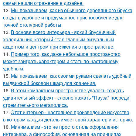
семьи нашли отражение в дизайне.
12.
Мы показываем, как из обычного деревянного бруска
создать удобное и продуманное приспособление для
точной столярной работы.
13.
В основе всего интерьера - яркий брусничный
холодильник, который стал главным визуальным
акцентом и центром притяжения в пространстве.
14.
Пример того, как даже небольшое пространство
может заиграть характером и стать по-настоящему
удобным.
15.
Мы показываем, как своими руками сделать удобный
выдвижной боковой шкаф для хранения.
16.
В этом компактном пространстве удалось создать
удивительный эффект - словно нажать "Пауза" посреди
стремительного мегаполиса.
17.
Этот интерьер - настоящее произведение искусства,
в котором каждая деталь имеет свой характер и историю.
18.
Минимализм - это не просто стиль оформления
интерьера, а философия, основанная на принципах