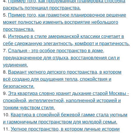
4.
Пример того, как продуманная планировка способна
раскрыть потенциал пространства.
5.
Пример того, как грамотное планировочное решение
может полностью изменить восприятие небольшого
пространства.
6.
Интерьер в стиле американской классики сочетает в
себе сдержанную элегантность, комфорт и практичность.
7.
Спальня - это особое пространство в доме,
предназначенное для отдыха, восстановления сил и
уединения.
8.
Вариант уютного детского пространства, в котором
всё создано для ощущения тепла, спокойствия и
безопасности.
9.
Эта квартира словно хранит дыхание старой Москвы -
спокойной, интеллигентной, наполненной историей и
тонким чувством стиля.
10.
Квартира в спокойной бежевой гамме стала уютным
и гармоничным пространством для молодой семьи.
11.
Уютное пространство, в котором личные истории