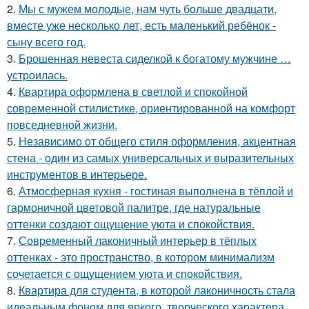
2.
Мы с мужем молодые, нам чуть больше двадцати,
вместе уже несколько лет, есть маленький ребёнок -
сыну всего год.
3.
Брошенная невеста сиделкой к богатому мужчине …
устроилась.
4.
Квартира оформлена в светлой и спокойной
современной стилистике, ориентированной на комфорт
повседневной жизни.
5.
Независимо от общего стиля оформления, акцентная
стена - один из самых универсальных и выразительных
инструментов в интерьере.
6.
Атмосферная кухня - гостиная выполнена в тёплой и
гармоничной цветовой палитре, где натуральные
оттенки создают ощущение уюта и спокойствия.
7.
Современный лаконичный интерьер в тёплых
оттенках - это пространство, в котором минимализм
сочетается с ощущением уюта и спокойствия.
8.
Квартира для студента, в которой лаконичность стала
идеальным фоном для яркого, творческого характера