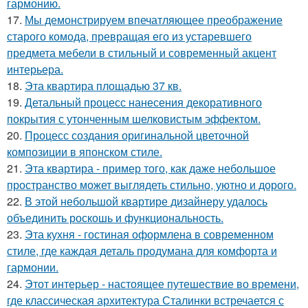
гармонию.
17.
Мы демонстрируем впечатляющее преображение
старого комода, превращая его из устаревшего
предмета мебели в стильный и современный акцент
интерьера.
18.
Эта квартира площадью 37 кв.
19.
Детальный процесс нанесения декоративного
покрытия с утонченным шелковистым эффектом.
20.
Процесс создания оригинальной цветочной
композиции в японском стиле.
21.
Эта квартира - пример того, как даже небольшое
пространство может выглядеть стильно, уютно и дорого.
22.
В этой небольшой квартире дизайнеру удалось
объединить роскошь и функциональность.
23.
Эта кухня - гостиная оформлена в современном
стиле, где каждая деталь продумана для комфорта и
гармонии.
24.
Этот интерьер - настоящее путешествие во времени,
где классическая архитектура Сталинки встречается с