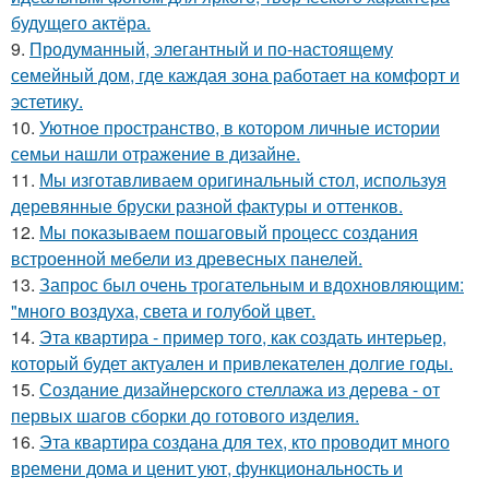
будущего актёра.
9.
Продуманный, элегантный и по-настоящему
семейный дом, где каждая зона работает на комфорт и
эстетику.
10.
Уютное пространство, в котором личные истории
семьи нашли отражение в дизайне.
11.
Мы изготавливаем оригинальный стол, используя
деревянные бруски разной фактуры и оттенков.
12.
Мы показываем пошаговый процесс создания
встроенной мебели из древесных панелей.
13.
Запрос был очень трогательным и вдохновляющим:
"много воздуха, света и голубой цвет.
14.
Эта квартира - пример того, как создать интерьер,
который будет актуален и привлекателен долгие годы.
15.
Создание дизайнерского стеллажа из дерева - от
первых шагов сборки до готового изделия.
16.
Эта квартира создана для тех, кто проводит много
времени дома и ценит уют, функциональность и