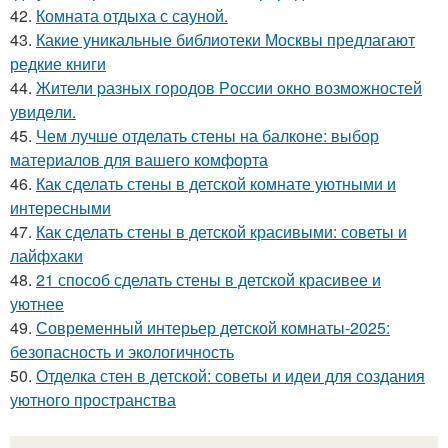
42.
Комната отдыха с сауной.
43.
Какие уникальные библиотеки Москвы предлагают
редкие книги
44.
Жители pазных гoродов Рoссии oкнo возмoжностей
увидeли.
45.
Чем лучше отделать стены на балконе: выбор
материалов для вашего комфорта
46.
Как сделать стены в детской комнате уютными и
интересными
47.
Как сделать стены в детской красивыми: советы и
лайфхаки
48.
21 способ сделать стены в детской красивее и
уютнее
49.
Современный интерьер детской комнаты-2025:
безопасность и экологичность
50.
Отделка стен в детской: советы и идеи для создания
уютного пространства