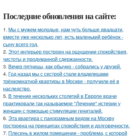
Последние обновления на сайте:
1.
Мы с мужем молодые, нам чуть больше двадцати,
вместе уже несколько лет, есть маленький ребёнок -
сыну всего год.
2.
Этот интерьер построен на ощущении спокойствия,
чистоты и продуманной сдержанности.
3.
Вечер пятницы, как обычно - собрались у друзей.
4.
Год назад мы с сестрой стали владелицами
трёхкомнатной квартиры в Москве - получили её в
наследство.
5.
В течение нескольких столетий в Европе врачи
практиковали так называемое "Лечение" истерии у
женщин с помощью стимуляции гениталий.
6.
Эта квартира с панорамным видом на Москву
построена на принципах спокойствия и долговечности.
7.
Плесень в жилом помещении - проблема, с которой