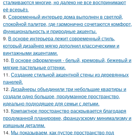
сталкиваются многие, но далеко не все воспринимают
её всерьёз.
8.
Современный интерьер дома выполнен в светлой,
спокойной палитре, где гармонично сочетаются комфорт,
функциональность и природные акценты.
9.
В основе интерьера лежит современный стиль,
который дизайнер мягко дополнил классическими и
винтажными акцентами.
10.
В основе оформления - белый, кремовый, бежевый и
мягкие пастельные оттенки.
11.
Создание стильной акцентной стены из деревянных
панелей.
12.
Дизайнеры объединили три небольшие квартиры и
создали одно большое, продуманное пространство,
идеально подходящее для семьи с детьми.
13.
Компактное пространство раскрывается благодаря
продуманной планировке, французскому минимализму и
изящным деталям.
14.
Мы показываем, как пустое пространство под