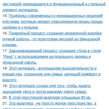
лестницей превращается в функциональный и стильный
элемент интерьера.
15.
Подборка современных и инновационных решений
для дома, которые делают повседневную жизнь проще,
удобнее и стильнее.
16.
Подробный процесс создания деревянной коробки
ручной работы - от подготовки деталей до финальной
отделки.
17.
Завораживающий процесс создания стола в стиле
"Река" с использованием натурального дерева и
эпоксидной смолы.
18.
Этот интерьер - воплощение выразительности и
изящества, созданное для семьи, ценящей комфорт и
красоту.
19.
Этот интерьер создан для того, чтобы дарить
ощущение уюта и тепла каждому члену семьи.
20.
В этой просторной квартире площадью 83 кв.
21.
Эта квартира - не просто жилое пространство, а
отражение характеров, интересов и глубины своих