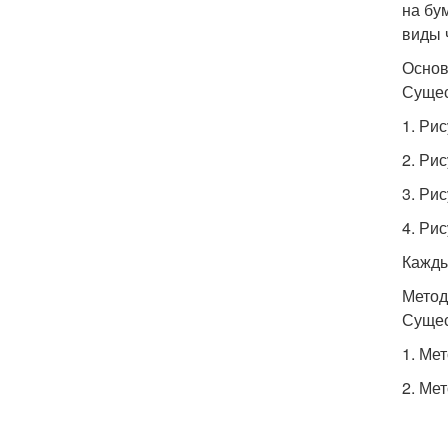
на бу
виды 
Основ
Сущес
1. Ри
2. Ри
3. Ри
4. Ри
Кажды
Метод
Сущес
1. Ме
2. Ме