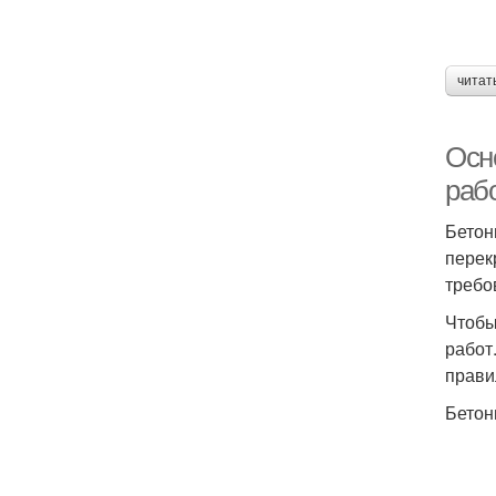
читат
Осн
раб
Бетон
перек
требо
Чтобы
работ
прави
Бетон