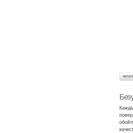
читат
Без
Кажды
повер
обойт
качес