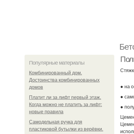
Бет
Пол
Популярные материалы
Стяжк
Комбинированный дом.
Достоинства комбинированных
● на 
домов
● сам
Платит ли за лифт первый этаж.
Когда можно не платить за лифт:
● пол
новые правила
Цемен
Самодельная ручка для
Цемен
пластиковой бутылки из верёвки.
испол