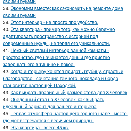
своими руками
38.
Экономим вместе: как сэкономить на ремонте дома
своими руками
39.
Этот интерьер - не просто про удобство.
40.
Эта квартира - пример того, как можно бережно
адаптировать пространство с историей под
современные нужды, не теряя его уникальности.
41.
Нежный светлый интерьер ванной комнаты -
пространство, где начинается день и где приятно
завершать его в тишине и покое.
42.
Когда интерьеру хочется придать глубину, страсть и
благородство - сочетание тёмного шоколада и бордо
становится настоящей Находкой.
43.
Как выбрать правильный размер стола для 8 человек
44.
Обеденный стол на 8 человек: как выбрать
идеальный вариант для вашего интерьера
45.
Тёплая атмосфера настоящего горного шале - место,
где уют встречается с величием природы.
46.
Эта квартира - всего 45 кв.