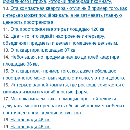
финального штриха, который преобразит комнату.
10.
Эта компактная квартира - отличный пример того, как
интерьер может подчёркивать, а не затмевать главную
ценность пространства.
11.
Эта просторная квартира площадью 120 кв.
12.
Цвет - то, что задаёт настроение интерьеру,
объединяет предметы и делает помещение цельным.
13.
Эта квартира площадью 37 кв.
14.
Небольшая, но продуманная до деталей квартира
площадью 36 кв.
15.
Эта квартира - пример того, как даже небольшое
пространство может выглядеть стильно, уютно и дорого.
16.
Интерьер ванной комнаты, где роскошь сочетается с
минимализмом и утончённостью форм.
17.
Мы показываем, как с помощью простой техники
декупажа можно превратить обычный предмет мебели в
настоящее произведение искусства.
18.
На площади 46 кв.
19.
На площади 45 кв.