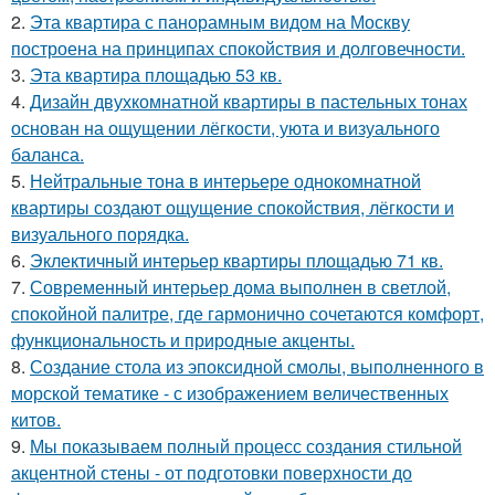
2.
Эта квартира с панорамным видом на Москву
построена на принципах спокойствия и долговечности.
3.
Эта квартира площадью 53 кв.
4.
Дизайн двухкомнатной квартиры в пастельных тонах
основан на ощущении лёгкости, уюта и визуального
баланса.
5.
Нейтральные тона в интерьере однокомнатной
квартиры создают ощущение спокойствия, лёгкости и
визуального порядка.
6.
Эклектичный интерьер квартиры площадью 71 кв.
7.
Современный интерьер дома выполнен в светлой,
спокойной палитре, где гармонично сочетаются комфорт,
функциональность и природные акценты.
8.
Создание стола из эпоксидной смолы, выполненного в
морской тематике - с изображением величественных
китов.
9.
Мы показываем полный процесс создания стильной
акцентной стены - от подготовки поверхности до